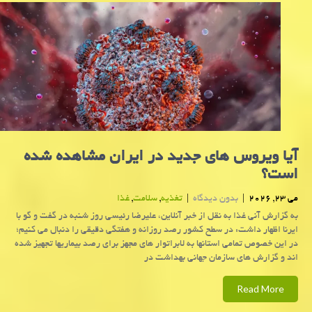
آیا ویروس های جدید در ایران مشاهده شده
است؟
می 23, 2026
|
بدون دیدگاه
|
تغذیه
,
سلامت
,
غذا
به گزارش آنی غذا به نقل از خبر آنلاین، علیرضا رئیسی روز شنبه در گفت و گو با
ایرنا اظهار داشت: در سطح کشور رصد روزانه و هفتگی دقیقی را دنبال می کنیم؛
در این خصوص تمامی استانها به لابراتوار های مجهز برای رصد بیماریها تجهیز شده
اند و گزارش های سازمان جهانی بهداشت در
Read More