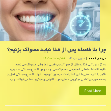
چرا بلا فاصله پس از غذا نباید مسواک بزنیم؟
می 24, 2026
|
بدون دیدگاه
|
تغذیه
,
سلامت
,
غذا
به گزارش آنی غذا به نقل از خبر آنلاین، خیلی ازما وقتی مسواک می زنیم
ناخودآگاه اشتباهاتی انجام می دهیم که می تواند روی لثه، پوسیدگی دندان و…
تأثیر بگذارد. حتی با این اشتباهات درصورت وجود التهاب لثه، پوسیدگی فعال یا
به هم خوردن تعادل میکروبی دهان، مواد التهابی و میکروب ها می توانند وارد
Read More