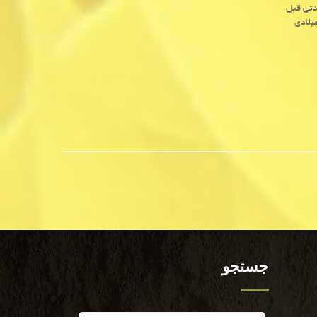
دتی قبل
ود اولین هدست حقیقت امتداد یافته(XR) سامسونگ و گوگل در ۲۰۲۵ میلادی
جستجو