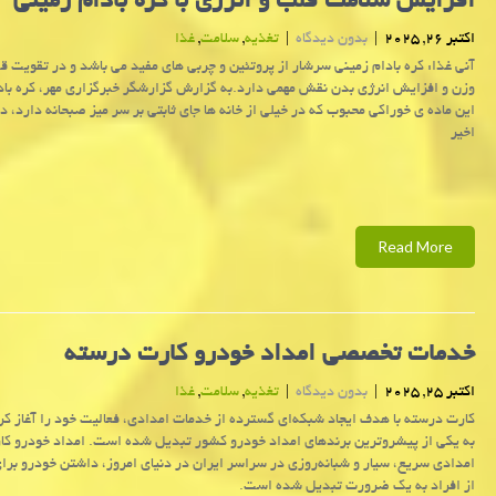
افزایش سلامت قلب و انرژی با کره بادام زمینی
اکتبر 26, 2025
|
بدون دیدگاه
|
تغذیه
,
سلامت
,
غذا
آنی غذا: کره بادام زمینی سرشار از پروتئین و چربی های مفید می باشد و در تقویت ق
وزن و افزایش انرژی بدن نقش مهمی دارد.به گزارش گزارشگر خبرگزاری مهر، کره باد
این ماده ی خوراکی محبوب که در خیلی از خانه ها جای ثابتی بر سر میز صبحانه دارد، د
اخیر
Read More
خدمات تخصصی امداد خودرو کارت درسته
اکتبر 25, 2025
|
بدون دیدگاه
|
تغذیه
,
سلامت
,
غذا
کارت درسته با هدف ایجاد شبکه‌ای گسترده از خدمات امدادی، فعالیت خود را آغاز کر
به یکی از پیشروترین برندهای امداد خودرو کشور تبدیل شده است. امداد خودرو کا
امدادی سریع، سیار و شبانه‌روزی در سراسر ایران در دنیای امروز، داشتن خودرو برا
از افراد به یک ضرورت تبدیل شده است.