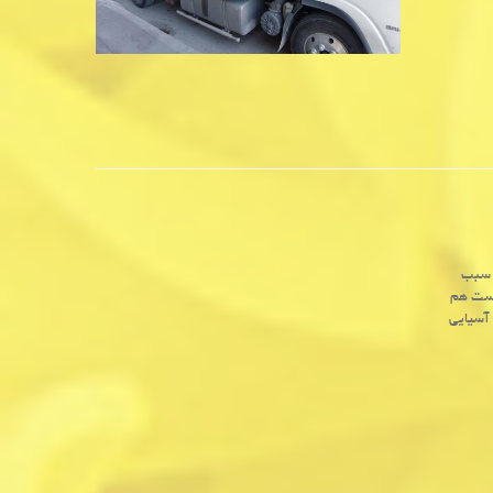
ه سبب
وست هم
 آسیایی