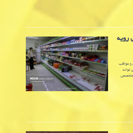
 رویه
 و عواقب
 تواند
ی متخصص