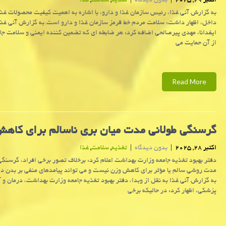
اکتبر 29, 2025
|
بدون دیدگاه
|
تغذیه
,
سلامت
,
غذا
به گزارش آنی غذا، رئیس سازمان غذا و دارو، با اشاره به اهمیت کیفیت محصولات غذا
داخل، اظهار داشت: سلامت مردم خط قرمز سازمان غذا و دارو است.به گزارش آنی غذا 
ایفدانا، مهدی پیرصالحی اضافه کرد: هر ضابطه ای که تضمین کننده ایمنی و سلامت جا
از آن حمایت می
Read More
گرسنگی طولانی مدت میان بری ناسالم برای کاه
اکتبر 28, 2025
|
بدون دیدگاه
|
تغذیه
,
سلامت
,
غذا
دفتر بهبود تغذیه جامعه وزارت بهداشت اعلام کرد: برخلاف تصور برخی افراد، گرسنگی
مدت روشی سالم یا مؤثر برای کاهش وزن نیست و می تواند پیامدهای منفی بر بدن دا
به گزارش آنی غذا به نقل از وبدا، دفتر بهبود تغذیه جامعه وزارت بهداشت، درمان و
پزشکی، اظهار کرد: در حالیکه برخی