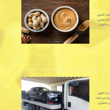
لب، کنترل
ام زمینی،
ر سالیان
د و اکنون
رت درسته؛
ی بسیاری