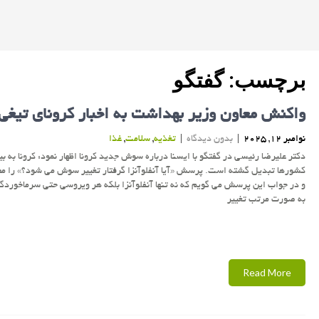
برچسب:
گفتگو
واکنش معاون وزیر بهداشت به اخبار کرونای تیغی
نوامبر 12, 2025
|
بدون دیدگاه
|
تغذیه
,
سلامت
,
غذا
دکتر علیرضا رئیسی در گفتگو با ایسنا درباره سوش جدید کرونا اظهار نمود: کرونا به بی
کشورها تبدیل گشته است. پرسش «آیا آنفلوآنزا گرفتار تغییر سوش می شود؟» را مط
و در جواب این پرسش می گویم که نه تنها آنفلوآنزا بلکه هر ویروسی حتی سرماخوردگ
به صورت مرتب تغییر
Read More