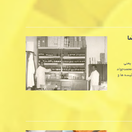
ا
 یعنی
محمدجواد
یسه ها و