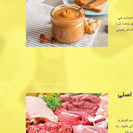
ه حساب می
ق ساده کره
ادام زمینی
اصلی
ت قرمز و
ن شود. به
د که