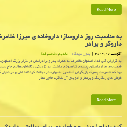
Read More
به مناسبت روز داروساز؛ داروخانه ی میرزا غلامرض
داروگر و برادر
آگوست 27, 2024
|
بدون دیدگاه
|
تغذیه
,
سلامت
,
غذا
به گزارش آنی غذا، اصفهان غلامرضا به همراه پدر و برادرانش در بازار بزرگ اصفهان،
قیصریه‌ی هزارداستان پیشه‌ی کلاهدوزی داشت. در نزدیکی دکانشان عطاریِ حاج سید
بود که غلامرضا، پسرک بازیگوش کلاهدوز، همواره در خیالات کودکانه اش و در دنیای ک
قوطی های رنگارنگ و پرعطر و ادویه‌ی آن شاگرد حاجی عطار
Read More