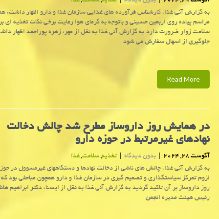
آگوست 29, 2024
|
بدون دیدگاه
|
تغذیه
,
سلامت
,
غذا
به گزارش آنی غذا، کارشناس فرآورده های غذایی سازمان غذا و دارو اظهار داشت: همز
مراسم پیاده روی اربعین حسینی و باتوجه به گرمای هوا رعایت برخی نکات تغذیه ای بر
سلامت زوار ضرورت دارد.به گزارش آنی غذا به نقل از مهر، زهره پوراحمد اظهار داش
جلوگیری از اسهال سفارش می شود
Read More
در همایش روز داروساز مطرح شد چالش دخالت
نهادهای غیرمرتبط در حوزه دارو
آگوست 28, 2024
|
بدون دیدگاه
|
تغذیه
,
سلامت
,
غذا
به گزارش آنی غذا، چالش های ناشی از دخالت نهادها و دستگاههای غیرمسوول در حوزه
لزوم تمرکز سیاستگذاری و تصمیم گیری در سازمان غذا و دارو همچون مباحثی بود که
روز داروساز بر آن تاکید گردید.به گزارش آنی غذا به نقل از ایسنا، دکتر ابراهیم ها
رئیس هیئت مدیره انجمن