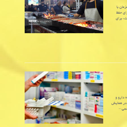
مان با
ای حفظ
ت: برای
 دارو و
 در همایش
شمی –