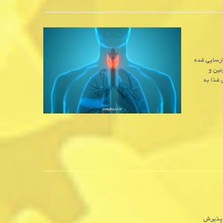
ارسایی غده
نین و
غذا به
د پذیرش