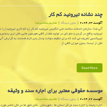
چند نشانه تیروئید کم کار
آگوست 23, 2024
|
بدون دیدگاه
|
تغذیه
,
سلامت
,
غذا
آنی غذا: سازمان خدمات سلامت ملی انگلیس تیروئید کم کار (یا کم کاری تیروئید) را ن
تیروئید واقع در گردن و جلو نای در تولید مقدار کافی هورمون هایی مثل تری یدوتیرو
تیروکسین تعریف می کند که برای تنظیم سوخت وساز بدن لازم هستند.به گزارش آنی 
نقل از ایسنا، بدون میزان کافی از
Read More
موسسه حقوقی معتبر برای اجاره سند و وثیقه
آگوست 22, 2024
|
بدون دیدگاه
|
تغذیه
,
سلامت
,
غذا
اجاره وثیقه یا اجاره سند مراکز استان ها ، شهرستان ، کلان شهر ها در حال حاضر مور