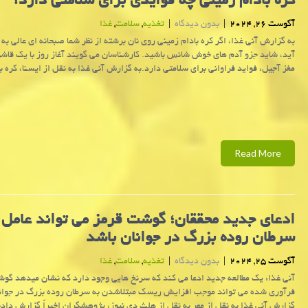
کره بادام زمینی چه فوایدی برای سلامتی دارد؟
آگوست 26, 2024
|
بدون دیدگاه
|
تغذیه
,
سلامت
,
غذا
به گزارش آنی غذا، اگر کره بادام زمینی روی نان برشته از نظر شما صبحانه ای عالی ب
آید، شاید جزو آدم های خوش شانس باشید. کارشناسان می گویند آغاز روز با یک قاش
مغز آجیل، فواید فراوانی برای سلامتی دارد.به گزارش آنی غذا به نقل از ایسنا، کره ب
Read More
ادعای جدید محققان؛ گوشت قرمز می تواند عامل 
سرطان روده بزرگ در جوانان باشد
آگوست 25, 2024
|
بدون دیدگاه
|
تغذیه
,
سلامت
,
غذا
آنی غذا: یک مطالعه جدید ادعا می کند که سرنخ هایی وجود دارد که نشان میدهد گوش
فرآوری شده می تواند موجب افزایش ریسک مبتلاشدن به سرطان روده بزرگ در جوانا
گزارش آنی غذا به نقل از مهر به نقل از هلث دی نیوز، پژوهشگران اخیراً گزارش دادن