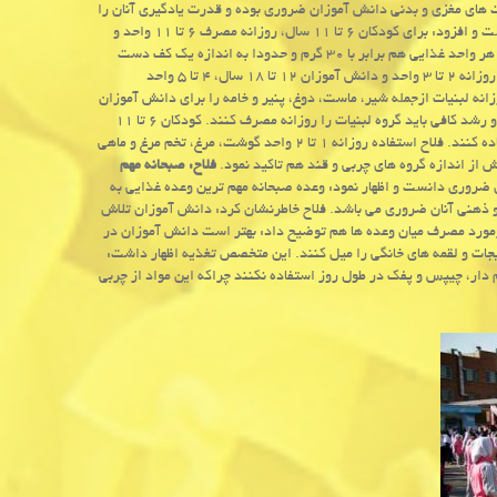
 های مغزی و بدنی دانش آموزان ضروری بوده و قدرت یادگیری آنان را
بالا می برد. فلاح گروه نان و غلات را شامل موادی همچون نان، برنج و سیب زمینی دانست و افزود: برای كودكان ۶ تا ۱۱ سال، روزانه مصرف ۶ تا ۱۱ واحد و
برای دانش آموزان ۱۲ تا ۱۸ سال مصرف ۹ تا ۱۱ واحد از این گروه ضروری می باشد. هر واحد غذایی هم برابر با ۳۰ گرم و حدودا به اندازه یك كف دست
است. وی درمورد میوه و سبزی هم توضیح داد: كودكان و دانش آموزان ۶ تا ۱۱ سال روزانه ۲ تا ۳ واحد و دانش آموزان ۱۲ تا ۱۸ سال، ۴ تا ۵ واحد
ه لبنیات ازجمله شیر، ماست، دوغ، پنیر و خامه را برای دانش آموزان
لازم دانست و عنوان كرد: كودكان بخصوص دانش آموزان برای افزایش قدرت تمركز و رشد كافی باید گروه لبنیات را روزانه مصرف كنند. كودكان ۶ تا ۱۱
سال حدود ۲ تا ۳ واحد و دانش آموزان ۱۲ تا ۱۸ هم باید ۳ واحد لبنیات در روز استفاده كنند. فلاح استفاده روزانه ۱ تا ۲ واحد گوشت، مرغ، تخم مرغ و ماهی
 از اندازه گروه های چربی و قند هم تاكید نمود.
فلاح: صبحانه مهم
روری دانست و اظهار نمود: وعده صبحانه مهم ترین وعده غذایی به
ذهنی آنان ضروری می باشد. فلاح خاطرنشان كرد: دانش آموزان تلاش
رمورد مصرف میان وعده ها هم توضیح داد: بهتر است دانش آموزان در
یجات و لقمه های خانگی را میل كنند. این متخصص تغذیه اظهار داشت:
ار، چیپس و پفك در طول روز استفاده نكنند چراكه این مواد از چربی