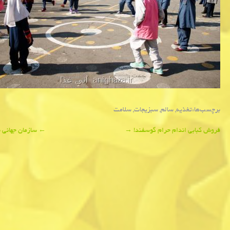
برچسب‌ها:
تغذیه
,
سالم
,
سبزیجات
,
سلامت
Post
فروش كبابی اندام حرام گوسفند!
→
←
سازمان جهانی 
navigation