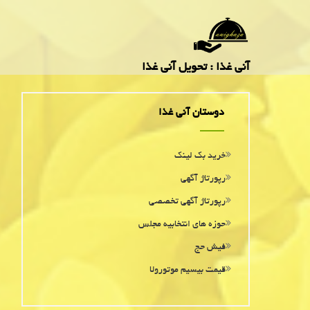
آنی غذا : تحویل آنی غذا
دوستان آنی غذا
خرید بک لینک
رپورتاژ آگهی
رپورتاژ آگهی تخصصی
حوزه های انتخابیه مجلس
فیش حج
قیمت بیسیم موتورولا