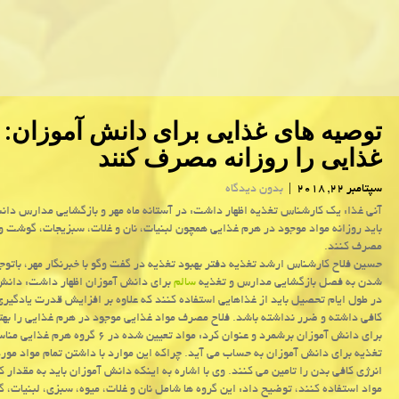
غذایی را روزانه مصرف كنند
سپتامبر 22, 2018
|
بدون دیدگاه
آنی غذا: یك كارشناس تغذیه اظهار داشت: در آستانه ماه مهر و بازگشایی مدارس دا
باید روزانه مواد موجود در هرم غذایی همچون لبنیات، نان و غلات، سبزیجات، گوشت و 
مصرف كنند.
حسین فلاح كارشناس ارشد تغذیه دفتر بهبود تغذیه در گفت وگو با خبرنگار مهر، باتوج
شدن به فصل بازگشایی مدارس و تغذیه
سالم
برای دانش آموزان اظهار داشت: دانش
در طول ایام تحصیل باید از غذاهایی استفاده كنند كه علاوه بر افزایش قدرت یادگیری
كافی داشته و ضرر نداشته باشد. فلاح مصرف مواد غذایی موجود در هرم غذایی را بهت
برای دانش آموزان برشمرد و عنوان كرد: مواد تعیین شده در ۶ گر
تغذیه برای دانش آموزان به حساب می آید. چراكه این موارد با داشتن تمام مواد مورد 
انرژی كافی بدن را تامین می كنند. وی با اشاره به اینكه دانش آموزان باید به مقدار ك
مواد استفاده كنند، توضیح داد: این گروه ها شامل نان و غلات، میوه، سبزی، لبنیات، 