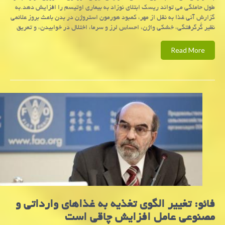
طول حاملگی می تواند ریسك ابتلای نوزاد به بیماری اوتیسم را افزایش دهد.به
گزارش آنی غذا به نقل از مهر، كمبود هورمون استروژن در بدن باعث بروز علائمی
نظیر گُرگرفتگی، خشكی واژن، احساس لرز و سرما، اختلال در خوابیدن، و تعریق
Read More
فائو: تغییر الگوی تغذیه به غذاهای وارداتی و
مصنوعی عامل افزایش چاقی است