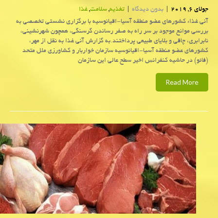
جولای 6, 2019
|
بدون دیدگاه
|
تغذیه
,
سلامت
,
غذا
آنی غذا: كشورهای عضو منطقه آسیا-اقیانوسیه با برگزاری نشستی تخصصی به
بررسی موانع موجود بر سر راه به صفر رساندن گرسنگی، همچون شهرنشینی،
نابرابری، چاقی و بلایای طبیعی پرداختند.به گزارش آنی غذا به نقل از مهر،
كشورهای عضو منطقه آسیا-اقیانوسیه سازمان خواربار و كشاورزی ملل متحد
(فائو) در حاشیه كنفرانس اخیر سطح عالی این سازمان
Read More