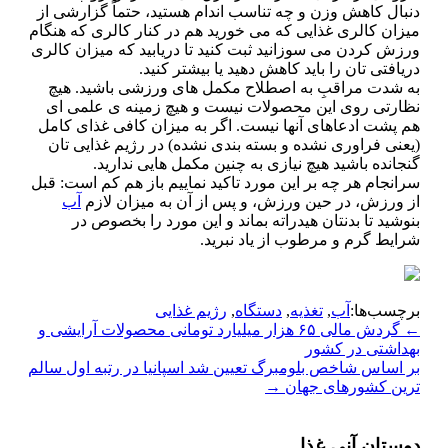
دنبال كاهش وزن و چه تناسب اندام هستید، حتماً گزارشی از
میزان كالری غذایی كه می خورید هم در كنار كالری كه هنگام
ورزش كردن می سوزانید ثبت كنید تا دریابید كه میزان كالری
دریافتی تان را باید كاهش دهید یا بیشتر كنید.
به شدت مراقبِ به اصطلاح مكمل های ورزشی باشید. هیچ
نظارتی روی این محصولات نیست و هیچ زمینه ی علمی ای
هم پشت ادعاهای آنها نیست. اگر به میزان كافی غذای كامل
(یعنی فراوری نشده و بسته بندی نشده) در رژیم غذایی تان
گنجانده باشید هیچ نیازی به چنین مكمل هایی ندارید.
سرانجام هر چه بر این مورد تاكید نماییم باز هم كم است: قبل
از ورزش، در حین ورزش، و پس از آن به میزان لازم
آب
بنوشید تا بدنتان هیدراته بماند و این مورد را بخصوص در
شرایط گرم و مرطوب از یاد نبرید.
برچسب‌ها:
آب
,
تغذیه
,
دستگاه
,
رژیم غذایی
Post
←
گردش مالی ۶۵ هزار میلیارد تومانی محصولات آرایشی و
بهداشتی در كشور
navigation
بر اساس شاخص بلومبرگ تعیین شد اسپانیا در رتبه اول سالم
ترین كشورهای جهان
→
دوستان آنی غذا