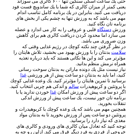
حتی یك ساعت اسكی سنگین تنها ۶۰۰ كالری می سوزاند
یعنی كمتر از میزان كالری كه شما با یك ساندویچ فست فود
دریافت می كنید. بنابراین در یك برنامه كامل تناسب اندام
مهم می باشد كه به ورزش تنها به چشم یكی از بخش های
برنامه تان نگاه كنید.
ورزش
دستگاه
قلبی و عروقی را به كار می اندازد و عضله
می سازد اما محدود كردن دریافت كالری هم برای كاهش
وزن ضروری می باشد.
در نظر گرفتن چند نكته كوچك در رژیم غذایی وقتی كه
سلامت
بدنتان را با ورزش بهبود می بخشید، تلاش هایتان را
مؤثرتر می كند و این ها نكاتی هستند كه باید درباره تغذیه
همراه نرمش منظم بدانید.
نیاز نیست مثل یك دونده ماراتن به بدنتان سوخت رسانی
كنید، اما باید به بدنتان دو ساعت پیش از هر ورزشی
غذا
برسانید تا تمرین هایتان را مؤثرتر كنید. یك وعده غذایی كوچك
با پروتئین و كربوهیدرات
سالم
و اندكی هم چربی انتخاب كنید.
اگر دو ساعت پیش از ورزش امكان
غذا
خوردن ندارید یا با
برنامه تان جور نیست، یك ساعت پیش از ورزش اندكی
تنقلات بخورید.
همچنین مهم می باشد كه یك وعده كوچك با كربوهیدرات و
پروتئین دو ساعت پس از ورزش بخورید تا به بدنتان مواد
مغذی كه نیاز دارد را برسانید.
توجه كنید كه تعادل میان كالری های ورودی و كالری های
خروجی از فردی به فرد دیگر فرق می كند. ازاین رو چه به