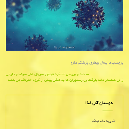
برچسب‌ها:
بیمار
,
بیماری
,
پزشك
,
دارو
Post
←
نقد و بررسی عملكرد فیلم و سریال های سینما و خارجی
زالی هشدار داد؛ بازگشایی رستوران ها به شكل پیش از كرونا خطرناك می باشد
navigation
→
دوستان آنی غذا
خرید بک لینک