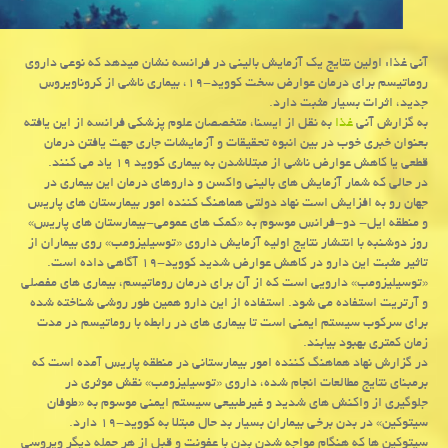
آنی غذا: اولین نتایج یك آزمایش بالینی در فرانسه نشان میدهد كه نوعی داروی
روماتیسم برای درمان عوارض سخت كووید-۱۹، بیماری ناشی از كروناویروس
جدید، اثرات بسیار مثبت دارد.
به گزارش آنی
غذا
به نقل از ایسنا، متخصصان علوم پزشکی فرانسه از این یافته
بعنوان خبری خوب در بین انبوه تحقیقات و آزمایشات جاری جهت یافتن درمان
قطعی یا کاهش عوارض ناشی از مبتلاشدن به بیماری کووید ۱۹ یاد می کنند.
در حالی که شمار آزمایش های بالینی واکسن و داروهای درمان این بیماری در
جهان رو به افزایش است نهاد دولتی هماهنگ کننده امور بیمارستان های پاریس
و منطقه ایل- دو-فرانس موسوم به «کمک های عمومی-بیمارستان های پاریس»
روز دوشنبه با انتشار نتایج اولیه آزمایش داروی «توسیلیزومب» روی بیماران از
تاثیر مثبت این دارو در کاهش عوارض شدید کووید-۱۹ آگاهی داده است.
«توسیلیزومب» دارویی است که از آن برای درمان روماتیسم، بیماری های مفصلی
و آرتریت استفاده می شود. استفاده از این دارو همین طور روشی شناخته شده
برای سرکوب سیستم ایمنی است تا بیماری های در رابطه با روماتیسم در مدت
زمان کمتری بهبود بیابند.
در گزارش نهاد هماهنگ کننده امور بیمارستانی در منطقه پاریس آمده است که
برمبنای نتایج مطالعات انجام شده، داروی «توسیلیزومب» نقش موثری در
جلوگیری از واکنش های شدید و غیرطبیعی سیستم ایمنی موسوم به «طوفان
سیتوکین» در بدن برخی بیماران بسیار بد حال مبتلا به کووید-۱۹ دارد.
سیتوکین ها که هنگام مواجه شدن بدن با عفونت و قبل از هر حمله دیگر ویروسی