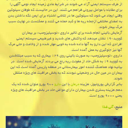
از طرف سیستم ایمنی آزاد می شوند در شرایط عادی زمینه ایجاد نوعی آگهی را
برای مقابله با عوامل بیرونی فراهم می کنند. این در حالیست که طوفان سیتوکین
وقتی ایجاد می شود که سیتوکین ها در تلاشی اشتباه برای ایمن نگه داشتن بدن
به اعضای مختلفی ازجمله ریه ها و کبد حمله می کنند و ممکنست در نهایت سبب
مرگ بیمار شوند.
آزمایش بالینی انجام شده برای تاثیر داروی «توسیلیزومب» بر بیماران
کووید-۱۹ نشان میدهد که واکنش های شدید و غیرطبیعی سیستم ایمنی
افرادی که این دارو به آنها داده شده به خوبی مهار شده و از وخامت و حتی مرگ
آنها نیز جلوگیری به عمل آمده است.
داروی «توسیلیزومب» به صورت بالینی روی ۱۲۹ بیماری که به سبب مبتلاشدن
به کووید ۱۹ به شکل حاد از عفونت ریه رنج می بردند آزمایش شده است. در
بیانیه نهاد هماهنگ کننده امور بیمارستانی در منطقه پاریس آمده است که این
بیماران در عین حال در وضعیتی نبودند که به بخش مراقبت های ویژه منتقل
شوند.
بنابر گزارش یورونیوز، هزینه
درمان
با این
دارو
۹۰۰ یورو عنوان شده که یک
دهم هزینه بستری شدن بیماران دارای عواض حاد در بخش مراقبت های ویژه
یعنی ۹۰۰۰ یورو است.
منبع:
آنی غذا