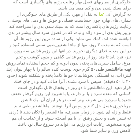
جلوگیری از بیماریهای فصل بهار رعایت رژیم های پاكسازی است كه
برای سبك شدن بدن و كبد مفید می باشد.
به گزارش آنی
غذا
به نقل از مهر، یكی از طریق های جلوگیری از
بیماری های بهاره چون حساسیت فصلی و جوش ها و دمل های پوستی،
رعایت رژیم های پاكسازی است كه به سبك شدن بدن و استراحت كبد
و پیرایش بدن از مواد زائد و تباه، كه در فصول سرد سال بیشتر در بدن
انباشته شده اند، كمك می نماید. یكی از ساده ترین این رژیم ها، آن
است كه به مدت ۳ روز، تنها از ماء الشعیر_طبی سنتی استفاده كنید و
در این مدت، غذای دیگری نخورید. در انتها این رژیم غذایی سه روزه
نیز، فرد باید تا چند روز از رژیم غذایی گیاهی و بدون گوشت و تخم
مرغ، شامل سبزی های پخته، بدون ادویه و كم حجم استفاده نماید.
روش
تهیه ماءالشعیر طبی
۵۰ گرم جوی پوست كنده سالم را با چهار لیوان (یك
لیتر) آب، به آهستگی بجوشانید تا جو ها كاملاً پخته و شكفته شوند (حدود
۴۰ تا ۵۰ دقیقه). سپس تا سرد نشده، آنرا صاف كنید و در جای خنك
قرار دهید. این ماءالشعیر تا دو روز در یخچال قابل نگهداری است.
كسانی كه معده سرد و یا تر دارند، یا با شروع این رژیم گرفتار ضعف
شدید یا سردرد می شوند، بهتر است در هر لیوان آن، یك قاشق
مرباخوری عسل حل كنند و سپس آنرا بنوشند. ماءالشعیر طبی نباید
غلیظ و ژله ای شود. در زمان مصرف، ماءالشعیر را تكان دهید تا دُردی
ته نشین شده و بخش رقیق آن با هم آمیخته شوند و از غذاییت آن هم
بهره مندشوید. رعایت این رژیم می تواند در شروع سال نو، باعث
كاهش وزن و سایز شما شود.