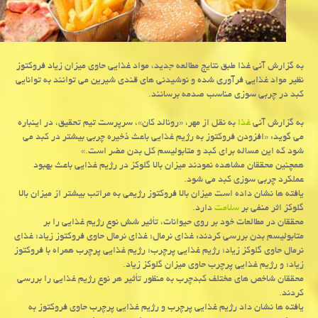
به گزارش آنی غذا طبق نتایج مطالعه جدید، مواد غذایی حاوی میزان زیاد فروكتوز
نظیر مواد غذایی فرآوری شده و نوشیدنی های قندی شیرین می توانند به توانایی
كبد در چربی سوزی مناسب صدمه برسانند.
به گزارش آنی
غذا
به نقل از مهر، «رونالد كان»، سرپرست تیم تحقیق، در اینباره
می گوید: «افزودن فروكتوز به رژیم غذایی باعث ذخیره چربی بیشتر در كبد می
شود كه این مساله برای كبد و متابولیسم كل بدن مضر است.»
همچنین محققان مشاهده نمودند میزان بالا گلوكز در رژیم غذایی باعث بهبود
عملكرد چربی سوزی كبد می شود.
یافته ها نشان داده است میزان بالا فروكتوز رژیمی به مراتب بیشتر از میزان بالا
گلوكز اثر منفی بر
سلامت
دارد.
محققان در مطالعات خود بر روی حیوانات، تأثیر شش نوع رژیم غذایی را بر
متابولیسم بدن بررسی كردند: غذای نرمال؛ غذای نرمال حاوی فروكتوز زیاد؛ غذای
نرمال حاوی گلوكز زیاد؛ رژیم غذایی پرچرب؛ رژیم غذایی پرچرب همراه با فروكتوز
زیاد؛ و رژیم غذایی پرچرب حاوی میزان گلوكز زیاد.
محققان شاخص های مختلف كبدچرب به منظور تأثیر هر نوع رژیم غذایی را بررسی
كردند.
یافته ها نشان داد رژیم غذایی پرچرب و رژیم غذایی پرچرب حاوی فروكتوز به