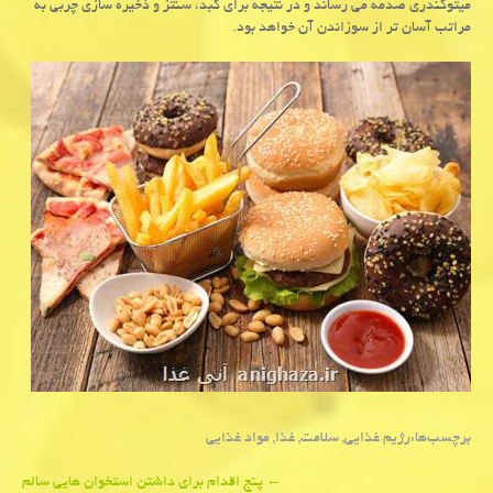
میتوكندری صدمه می رساند و در نتیجه برای كبد، سنتز و ذخیره سازی چربی به
مراتب آسان تر از سوزاندن آن خواهد بود.
برچسب‌ها:
رژیم غذایی
,
سلامت
,
غذا
,
مواد غذایی
Post
←
پنج اقدام برای داشتن استخوان هایی سالم