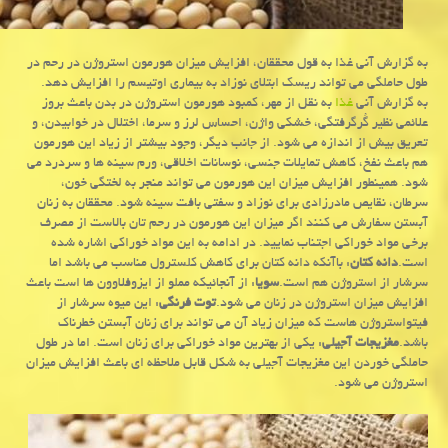
به گزارش آنی غذا به قول محققان، افزایش میزان هورمون استروژن در رحم در
طول حاملگی می تواند ریسك ابتلای نوزاد به بیماری اوتیسم را افزایش دهد.
به گزارش آنی
غذا
به نقل از مهر، كمبود هورمون استروژن در بدن باعث بروز
علائمی نظیر گُرگرفتگی، خشكی واژن، احساس لرز و سرما، اختلال در خوابیدن، و
تعریق بیش از اندازه می شود. از جانب دیگر، وجود بیشتر از زیاد این هورمون
هم باعث نفخ، كاهش تمایلات جنسی، نوسانات اخلاقی، ورم سینه ها و سردرد می
شود. همینطور افزایش میزان این هورمون می تواند منجر به لختگی خون،
سرطان، نقایص مادرزادی برای نوزاد و سفتی بافت سینه شود. محققان به زنان
آبستن سفارش می كنند اگر میزان این هورمون در رحم تان بالاست از مصرف
برخی مواد خوراكی اجتناب نمایید. در ادامه به این مواد خوراكی اشاره شده
است.
دانه كتان
: باآنكه دانه كتان برای كاهش كلسترول مناسب می باشد اما
سرشار از استروژن هم است.
سویا
: از آنجائیكه مملو از ایزوفلاوون ها است باعث
افزایش میزان استروژن در زنان می شود.
توت فرنگی
: این میوه سرشار از
فیتواستروژن هاست كه میزان زیاد آن می تواند برای زنان آبستن خطرناك
باشد.
مغزیجات آجیلی
: یكی از بهترین مواد خوراكی برای زنان است. اما در طول
حاملگی خوردن این مغزیجات آجیلی به شكل قابل ملاحظه ای باعث افزایش میزان
استروژن می شود.