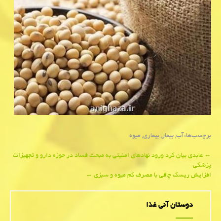
برچسب‌ها:
آب
,
بیمار
,
بیماری
,
میوه
Post
←
عابدی بیان كرد ورود نهادهای امنیتی به مبحث فساد در حوزه دارو و تجهیزات
پزشكی
navigation
افزایش ریسك چاقی با مصرف كم میوه و سبزی
→
دوستان آنی غذا