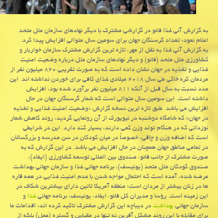
به گزارش آنی غذا فائو در گزارشی مشترك با دیگر نهادهای سازمان ملل متحد
اعلام نمود: تعداد گرسنگان جهان برای سومین سال متوالی افزایش پیدا كرد.
به گزارش آنی غذا به نقل از مهر، تازه ترین گزارش مشترك سازمان خواربار و
كشاورزی ملل متحد (فائو) و دیگر نهادهای سازمان ملل درباره وضعیت امنیت
غذایی و تغذیه در جهان نشان داده است كه به صورت تقریبی ۸۲۰ میلیون نفر از
مردمان كره خاكی طی سال ۲۰۱۸ میلادی غذای كافی برای خوردن نداشته اند. این
عدد نسبت به سال قبل از آنكه ۸۱۱ میلیون نفر برآورد شده بود، افزایش
داشته است. این سومین سال متوالی است كه شمار گرسنگان جهان در حال
افزایش می باشد. طبق تازه ترین نسخه گزارش «وضعیت امنیت غذایی و تغذیه
در جهان» كه شامگاه دوشنبه در نیویورك از آن رونمایی گردید، روند كاهش شمار
نوزدانی كه در هنگام تولد وزن كمی دارند، بسیار كند دارد. این در شرایطی
است كه اضافه وزن و چاقی، خصوصاً در میان كودكانِ در سن مدرسه و بزرگسالان
در تمامی مناطق جهان همچنان در حال افزایش می باشد. در این گزارش كه به
صورت مشترك از جانب فائو، صندوق بین المللی توسعه كشاورزی (ایفاد)،
صندوق كودكان ملل متحد (یونیسف)، برنامه جهانی غذا و سازمان جهانی بهداشت
عرضه شده، آمده است كه احتمال مواجه شدن با عدم امنیت غذایی در همه قاره
ها در زنان بیشتر از مردان است؛ منطقه آمریكا لاتین دارای بیشترین شكاف در
این زمینه است. رؤسا و مدیران كل فائو، ایفاد، یونیسف، برنامه جهانی
غذا
و
سازمان جهانی
بهداشت
در دیباچه این گزارش مشترك تاكید كرده اند: اقدامات ما
برای مقابله با این روند مشكل آفرین نه تنها در مقیاس و گستره (عمل) بلكه از