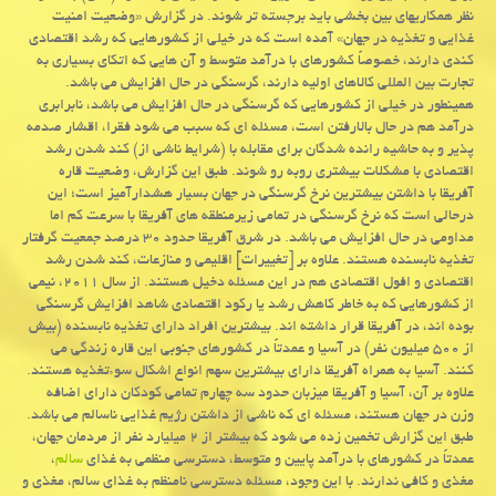
نظر همكاریهای بین بخشی باید برجسته تر شوند. در گزارش «وضعیت امنیت
غذایی و تغذیه در جهان» آمده است كه در خیلی از كشورهایی كه رشد اقتصادی
كندی دارند، خصوصاً كشورهای با درآمد متوسط و آن هایی كه اتكای بسیاری به
تجارت بین المللی كالاهای اولیه دارند، گرسنگی در حال افزایش می باشد.
همینطور در خیلی از كشورهایی كه گرسنگی در حال افزایش می باشد، نابرابری
درآمد هم در حال بالارفتن است، مسئله ای كه سبب می شود فقرا، اقشار صدمه
پذیر و به حاشیه رانده شدگان برای مقابله با (شرایط ناشی از) كند شدن رشد
اقتصادی با مشكلات بیشتری روبه رو شوند. طبق این گزارش، وضعیت قاره
آفریقا با داشتن بیشترین نرخ گرسنگی در جهان بسیار هشدارآمیز است؛ این
درحالی است كه نرخ گرسنگی در تمامی زیرمنطقه های آفریقا با سرعت كم اما
مداومی در حال افزایش می باشد. در شرق آفریقا حدود ۳۰ درصد جمعیت گرفتار
تغذیه نابسنده هستند. علاوه بر [تغییرات] اقلیمی و منازعات، كند شدن رشد
اقتصادی و افول اقتصادی هم در این مسئله دخیل هستند. از سال ۲۰۱۱، نیمی
از كشورهایی كه به خاطر كاهش رشد یا ركود اقتصادی شاهد افزایش گرسنگی
بوده اند، در آفریقا قرار داشته اند. بیشترین افراد دارای تغذیه نابسنده (بیش
از ۵۰۰ میلیون نفر) در آسیا و عمدتاً در كشورهای جنوبی این قاره زندگی می
كنند. آسیا به همراه آفریقا دارای بیشترین سهم انواع اشكال سوءتغذیه هستند.
علاوه بر آن، آسیا و آفریقا میزبان حدود سه چهارم تمامی كودكان دارای اضافه
وزن در جهان هستند، مسئله ای كه ناشی از داشتن رژیم غذایی ناسالم می باشد.
طبق این گزارش تخمین زده می شود كه بیشتر از ۲ میلیارد نفر از مردمان جهان،
عمدتاً در كشورهای با درآمد پایین و متوسط، دسترسی منظمی به غذای
سالم
،
مغذی و كافی ندارند. با این وجود، مسئله دسترسی نامنظم به غذای سالم، مغذی و