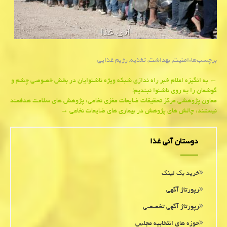
برچسب‌ها:
امنیت
,
بهداشت
,
تغذیه
,
رژیم غذایی
Post
←
به انگیزه اعلام خبر راه ندازی شبكه ویژه ناشنوایان در بخش خصوصی چشم و
گوشمان را به روی ناشنوا نبندیم!
navigation
معاون پژوهشی مركز تحقیقات ضایعات مغزی نخاعی: پژوهش های سلامت هدفمند
نیستند، چالش های پژوهش در بیماری های ضایعات نخاعی
→
دوستان آنی غذا
خرید بک لینک
رپورتاژ آگهی
رپورتاژ آگهی تخصصی
حوزه های انتخابیه مجلس