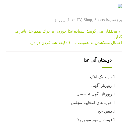
برچسب‌ها:
Sports
,
Shop
,
Live TV
,
رپورتاژ
Post
←
محققان می گویند؛ ایستاده غذا خوردن بر درك طعم غذا تاثیر می
گذارد
navigation
احتمال مبتلاشدن به عفونت با ۱۰ دقیقه شنا كردن در دریا
→
دوستان آنی غذا
خرید بک لینک
رپورتاژ آگهی
رپورتاژ آگهی تخصصی
حوزه های انتخابیه مجلس
فیش حج
قیمت بیسیم موتورولا