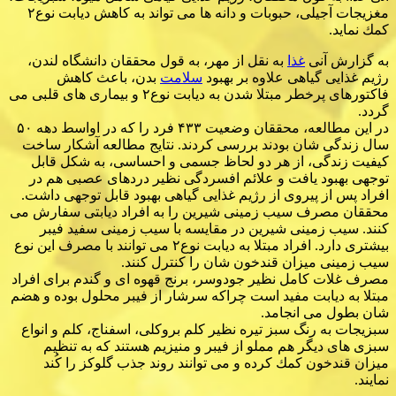
مغزیجات آجیلی، حبوبات و دانه ها می تواند به كاهش دیابت نوع۲
كمك نماید.
به گزارش آنی
غذا
به نقل از مهر، به قول محققان دانشگاه لندن،
رژیم غذایی گیاهی علاوه بر بهبود
سلامت
بدن، باعث كاهش
فاكتورهای پرخطر مبتلا شدن به دیابت نوع۲ و بیماری های قلبی می
گردد.
در این مطالعه، محققان وضعیت ۴۳۳ فرد را كه در اواسط دهه ۵۰
سال زندگی شان بودند بررسی كردند. نتایج مطالعه آشكار ساخت
كیفیت زندگی، از هر دو لحاظ جسمی و احساسی، به شكل قابل
توجهی بهبود یافت و علائم افسردگی نظیر دردهای عصبی هم در
افراد پس از پیروی از رژیم غذایی گیاهی بهبود قابل توجهی داشت.
محققان مصرف سیب زمینی شیرین را به افراد دیابتی سفارش می
كنند. سیب زمینی شیرین در مقایسه با سیب زمینی سفید فیبر
بیشتری دارد. افراد مبتلا به دیابت نوع۲ می توانند با مصرف این نوع
سیب زمینی میزان قندخون شان را كنترل كنند.
مصرف غلات كامل نظیر جودوسر، برنج قهوه ای و گندم برای افراد
مبتلا به دیابت مفید است چراكه سرشار از فیبر محلول بوده و هضم
شان بطول می انجامد.
سبزیجات به رنگ سبز تیره نظیر كلم بروكلی، اسفناج، كلم و انواع
سبزی های دیگر هم مملو از فیبر و منیزیم هستند كه به تنظیم
میزان قندخون كمك كرده و می توانند روند جذب گلوكز را كُند
نمایند.