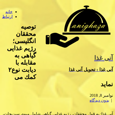
خانه
ارتباط
توصیه
محققان
انگلیسی؛
رژیم غذایی
گیاهی به
آنی غذا
مقابله با
دیابت نوع۲
آنی غذا : تحویل آنی غذا
كمك می
نماید
نوامبر 8, 2018
|
بدون دیدگاه
آنی غذا: به قول محققان، رژیم غذایی گیاهی شامل میوه، سبزیجات،