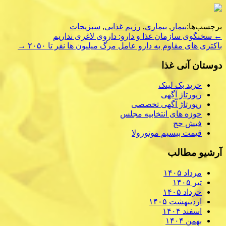
برچسب‌ها:
بیمار
,
بیماری
,
رژیم غذایی
,
سبزیجات
Post
←
سخنگوی سازمان غذا و دارو: داروی لاغری نداریم
باكتری های مقاوم به دارو عامل مرگ میلیون ها نفر تا ۲۰۵۰
→
navigation
دوستان آنی غذا
خرید بک لینک
رپورتاژ آگهی
رپورتاژ آگهی تخصصی
حوزه های انتخابیه مجلس
فیش حج
قیمت بیسیم موتورولا
آرشیو مطالب
مرداد ۱۴۰۵
تیر ۱۴۰۵
خرداد ۱۴۰۵
اردیبهشت ۱۴۰۵
اسفند ۱۴۰۴
بهمن ۱۴۰۴