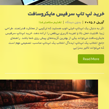
خرید لپ تاپ سرفیس مایکروسافت
آوریل 6, 2025
|
بدون دیدگاه
|
تغذیه
,
سلامت
,
غذا
اگر به دنبال یک لپ‌تاپ خیلی خوب هستید که ترکیبی از عملکرد قدرتمند، طراحی
زیبا، قابلیت حمل بالا و تجربه کاربری بی‌نقص را ارائه دهد، خرید لپ‌تاپ سرفیس
مایکروسافت می‌تواند یکی از بهترین گزینه‌های پیش روی شما باشد. راهنمای
جامع انتخاب یک لپ‌تاپ ایده‌آل انتخاب یک لپ‌تاپ مناسب، تصمیمی مهم است
که می‌تواند تأثیر بسزایی
Read More