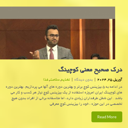
درک صحیح معنی کوچینگ
آوریل 25, 2024
|
بدون دیدگاه
|
تغذیه
,
سلامت
,
غذا
در ادامه به ۵ بیزینس کوچ برتر و بهترین دوره های آنها می پردازیم. بهترین دوره
های کوچینگ ایران امروزه استفاده از یک بیزینس کوچ نیاز هر کسب و کار می
باشد . این شغل طرفداران زیادی دارد، اما متاسفانه برخی از افراد بدون هیچ
تخصصی در این حوزه ، خود را بیزینس کوچ معرفی
Read More