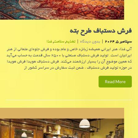
فرش دستباف طرح بته
سپتامبر 5, 2024
|
بدون دیدگاه
|
تغذیه
,
سلامت
,
غذا
آنی غذا: هنر ایرانی همیشه زبانزد خاص و عام بوده و فرش جلوه‌ای متعالی از هنر
ایرانیان است. تولید فرش دستباف صنعتی با ۲۵۰۰ سال قدمت به حساب می‌آید
که همین موضوع آن را بسیار ارزشمند می‌کند. فرش دستباف هویدا فرش هویدا
در حوزه تولید فرش دستباف ، ضمن ثبت سفارش در سراسر کشور از
Read More