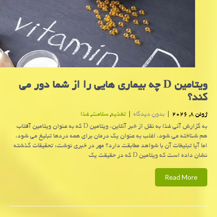
ویتامین D چه بیماری هایی را از شما دور می
کند؟
ژوئن 8, 2026
|
بدون دیدگاه
|
تغذیه
,
سلامت
,
غذا
به گزارش آنی غذا به نقل از خبر آنلاین، ویتامین D که به عنوان ویتامین آفتاب
هم شناخته می شود، اغلب به عنوان یک درمان برای همه دردها تبلیغ می شود،
اما آیا تبلیغات آن با شواهد مطابقت دارد؟ مهر در خبری نوشت: تحقیقات گذشته
نشان داده است که ویتامین D که در حقیقت یک
Read More