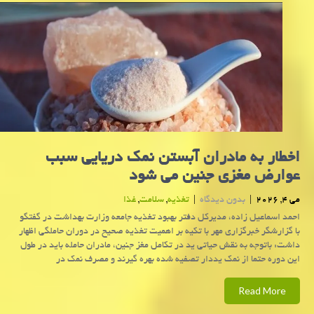
اخطار به مادران آبستن نمک دریایی سبب
عوارض مغزی جنین می شود
می 4, 2026
|
بدون دیدگاه
|
تغذیه
,
سلامت
,
غذا
احمد اسماعیل زاده، مدیرکل دفتر بهبود تغذیه جامعه وزارت بهداشت در گفتگو
با گزارشگر خبرگزاری مهر با تکیه بر اهمیت تغذیه صحیح در دوران حاملگی اظهار
داشت: باتوجه به نقش حیاتی ید در تکامل مغز جنین، مادران حامله باید در طول
این دوره حتما از نمک یددار تصفیه شده بهره گیرند و مصرف نمک در
Read More