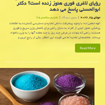
رؤیای لاغری فوری هنوز زنده است؟ دکتر
ابوالحسنی پاسخ می دهد
جولای 25, 2026
|
بدون دیدگاه
|
تغذیه
,
سلامت
,
غذا
الهه جعفرزاده: با وجود پیشرفت دانش تغذیه و دسترسی گسترده به اطلاعات
پزشکی، هنوز خیلی از افراد به دنبال راهی برای کاهش وزن سریع و فوری
هستند؛ راهی که بتواند در عرض چند روز یا چند هفته آنها را به وزن دلخواه
برساند. متخصصان تغذیه اما می گویند این انتظار، یکی از رایج ترین و
Read More