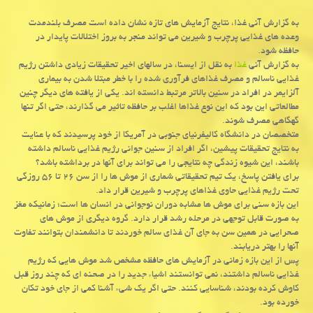
به گزارش آنی غذا، نتایج آزمایش های تازه نشان داده است مصرف بلندمدت
وعده های غذایی پرچرب و شیرین می تواند منجر به بروز اختلالات پایدار در
حافظه شود.
به گزارش آنی
غذا
به نقل از ایسنا، در سالهای اخیر تحقیقات زیادی داشتن رژیم
غذایی ناسالم و مصرف غذاهای فرآوری شده را با خطر مبتلا شدن به بیماری
آلزایمر در افراد در سنین بالاتر مرتبط دانسته اند. یکی از یافته های دیگر چنین
مطالعاتی این بود که این نوع غذاها اغلب بر حافظه تاثیر می گذارند، حتی اگر تنها
گهگاهی مصرف شوند.
متخصصان در دانشگاه کالیفرنیای جنوبی در آمریکا از خود پرسیدند که با عنایت
به نتایج تحقیقات پیشین، اگر افراد از سنین جوانی رژیم غذایی ناسالم داشته
باشند، این شیوه زندگی چه نتایجی را می تواند برای آنها در برداشته باشد؟
برای یافتن پاسخ، یک تیم تحقیقاتی شماری از موش ها را از سن ۲۶ تا ۵۶ روزگی
تحت رژیم غذایی حاوی غذاهای پرچرب و شیرین قرار داد.
این بازه سنی برای موش ها مشابه دوران نوجوانی در انسان ها است؛ زمانیکه مغز
به صورت قابل توجهی در مرحله رشد قرار دارد. گروه دیگری از موش های
صحرایی در همین سن به جای آن غذای سالم خوردند تا دانشمندان بتوانند تفاوت
آنها را بهتر دریابند.
پس از این بازه زمانی در آزمایش های حافظه مشخص شد موش هایی که رژیم
غذایی ناسالم داشتند، نمی توانستند اشیاء جدید را در صحنه ای که چند روز قبل
کاوش کرده بودند، شناسایی کنند. حتی اگر یک شیء آشنا کمی از جای خود تکان
خورده بود.