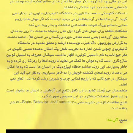
این در حالی بود که گروه دیگر موش ها که از غذای سالم تغذیه کرده بودند، در
شناسایی محیط جدید خود مشکلی نداشتند.
«اسکات کانوسکی»، عصب شناس در دانشگاه کالیفرنیای جنوبی در اینباره می
گوید: آن چه که ما در آزمایشاتمان می بینیم اینست که اگر موش ها با رژیم
غذایی ناسالم بزرگ شوند، حافظه شان اختلالات پایدار پیدا می کند.
مشکلات حافظه برای موش های گروه اول حتی زمانیکه به مدت ۳۰ روز به غذای
سالم روی آوردند (یعنی مدت معادل دوره بزرگسالی در انسان ها)، ادامه داشت.
به گزارش یورونیوز، «آنا هیز»، نویسنده ارشد و محقق تغذیه در دانشگاه
کالیفرنیای جنوبی ضمن اشاره به تخریب نقش یک انتقال دهنده عصبی کلیدی در
مغز حیوانات به نام «استیل کولین» اظهار داشت: سیگنال معروف به استیل کولین
سازوکاری است که به موش ها کمک می نماید تا رویدادها را رمزگذاری کرده و به
خاطر بسپارند. این روند مشابه حافظه اپیزودیک در انسان ها است که به ما امکان
می دهد تا رویدادهای گذشته خویش را به خاطر بسپاریم. به نظر می آید این
سیگنال در حیواناتی که با رژیم غذایی چرب و شیرین رشد کرده اند، اتفاق نمی
افتد.
متخصصان می گویند تطابق دادن کامل نتایج این آزمایش با انسان ها دشوار است
و باید هنوز تحقیقات بیشتری در این خصوص صورت گیرد.
نتایج مطالعات تازه در نشریه علمی «Brain، Behavior، and Immunity» انتشار
یافته است.
منبع:
آنی غذا