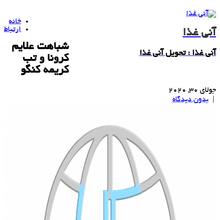
خانه
ارتباط
آنی غذا
شباهت علایم
آنی غذا : تحویل آنی غذا
كرونا و تب
كریمه كنگو
جولای 30, 2020
|
بدون دیدگاه