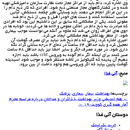
وی اشاره کرد: دام باید از مراکز مجاز تحت نظارت سازمان دامپزشکی تهیه
شده و در کشتارگاههای مجاز صنعتی ذبح شود. افرادی که کار ذبح دام را
در این مراکز انجام می دهند باید وسایلی نظیر چکمه، دستکش، لباس
مناسب استفاده کنند و دست های خودرا قبل و پس از ذبح دام ضد
عفونی کنند. یکی از مشکلاتی که سابق بر این داشتیم این بود که افرادی
که مبادرت به ذبح دام در اماکن عمومی و خانه ها می کردند، خونابه ها در
جوی های اطراف روان می شد که علاوه بر آنکه می توانست موجب بیماری
شود، از منظر بهداشتی هم مشکلاتی ایجاد می کرد.
امیری اشاره کرد: زمانی که دام ذبح شد نباید برای مصرف گوشت آن
تعجیل کرد و باید حداقل ۲۴ ساعت در دمای ۴ درجه سانتی گراد نگه
داری شود. در مورد مصرف جگر و سایر احشا نیز باید حداقل ۴۸ ساعت
صبر کنند برای اینکه اگر دام آلوده به ویروس cchf باشد باید اجازه
دهیم آن پدیده که گلیکولیز در لاشه مستقر شود و موجب شود اسیدیته
گوشت پایین بیاید که اگر ویروسی هم وجود داشت از بین برود.
منبع:
آنی غذا
برچسب‌ها:
بهداشت
,
بیمار
,
بیماری
,
پزشك
←
هم اندیشی وزیر بهداشت با ذاكران و مداحان درباره مراسم محرم
Post
آمار همه گیری كووید-۱۹
→
navigation
دوستان آنی غذا
خرید بک لینک