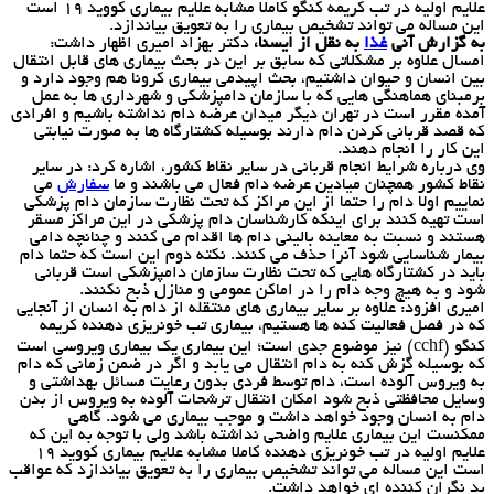
علایم اولیه در تب كریمه كنگو كاملا مشابه علایم بیماری كووید ۱۹ است
این مساله می تواند تشخیص بیماری را به تعویق بیاندازد.
به گزارش آنی
غذا
به نقل از ایسنا،
دکتر بهزاد امیری اظهار داشت:
امسال علاوه بر مشکلاتی که سابق بر این در بحث بیماری های قابل انتقال
بین انسان و حیوان داشتیم، بحث اپیدمی بیماری کرونا هم وجود دارد و
برمبنای هماهنگی هایی که با سازمان دامپزشکی و شهرداری ها به عمل
آمده مقرر است در تهران دیگر میدان عرضه دام نداشته باشیم و افرادی
که قصد قربانی کردن دام دارند بوسیله کشتارگاه ها به صورت نیابتی
این کار را انجام دهند.
وی درباره شرایط انجام قربانی در سایر نقاط کشور، اشاره کرد: در سایر
نقاط کشور همچنان میادین عرضه دام فعال می باشند و ما
سفارش
می
نماییم اولا دام را حتما از این مراکز که تحت نظارت سازمان دام پزشکی
است تهیه کنند برای اینکه کارشناسان دام پزشکی در این مراکز مسقر
هستند و نسبت به معاینه بالینی دام ها اقدام می کنند و چنانچه دامی
بیمار شناسایی شود آنرا حذف می کنند. نکته دوم این است که حتما دام
باید در کشتارگاه هایی که تحت نظارت سازمان دامپزشکی است قربانی
شود و به هیچ وجه دام را در اماکن عمومی و منازل ذبح نکنند.
امیری افزود: علاوه بر سایر بیماری های منتقله از دام به انسان از آنجایی
که در فصل فعالیت کنه ها هستیم، بیماری تب خونریزی دهنده کریمه
کنگو (cchf) نیز موضوع جدی است؛ این بیماری یک بیماری ویروسی است
که بوسیله گزش کنه به دام انتقال می یابد و اگر در ضمن زمانی که دام
به ویروس آلوده است، دام توسط فردی بدون رعایت مسائل بهداشتی و
وسایل محافظتی ذبح شود امکان انتقال ترشحات آلوده به ویروس از بدن
دام به انسان وجود خواهد داشت و موجب بیماری می شود. گاهی
ممکنست این بیماری علایم واضحی نداشته باشد ولی با توجه به این که
علایم اولیه در تب خونریزی دهنده کاملا مشابه علایم بیماری کووید ۱۹
است این مساله می تواند تشخیص بیماری را به تعویق بیاندازد که عواقب
بد نگران کننده ای خواهد داشت.