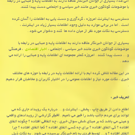
آنی غذا: بسیاری از جوانان خبرنگار علاقه دارند به اطلاعات پایه و مبنایی در رابطه
با موضوعات گوناگون خبری مانند خبر سیاسی و اجتماعی دست پیدا كنند.
دسترسی به اینترنت امروزه ، گردآوری و دست یابی به اطلاعات را آسان کرده
است . اما در برخی موارد به دلیل وجود اطلاعات بسیار زیاد در اینترنت ،
دسترسی به نکات مورد نظر از میان داده ها کند و دشوار می شود .
بسیاری از جوانان خبرنگار علاقه دارند به اطلاعات پایه و مبنایی در رابطه با
موضوعات گوناگون خبری مانند خبر سیاسی ، اجتماعی ،
اخبار اقتصادی
، فرهنگی
و… دست پیدا کنند . امروزه کمتر مجموعه ای اطلاعات پایه و مبنایی را ارائه می
دهد .
در این مقاله تلاش کرده ایم با ارائه اطلاعات پایه در رابطه با حوزه های مختلف
خبری ، نکات مورد نیاز و اطلاعات عمومی را در اختیار کاربران و مخاطبان قرار دهیم
.
تعریف خبر :
اطلاع دادن از طریق چاپ ، پخش ، اینترنت و… درباره یک رویداد جاری که می
تواند برای مردم جالب باشد را
خبر
می نامیم .
اخبار
گزارشی از رویدادهای واقعی
و عینی می باشد که بر مبنای شش سوال خبری ، چه اتفاقی افتاده ؟ چگونه اتفاق
افتاده ؟ کی اتفاق افتاده ؟ برای چه کسی اتفاق افتاده ؟ کجا اتفاق افتاده ؟ چرا
اتفاق افتاده ؟ و… توسط فردی به نام خبرنگار پرسیده می شود . به نکات ذیل