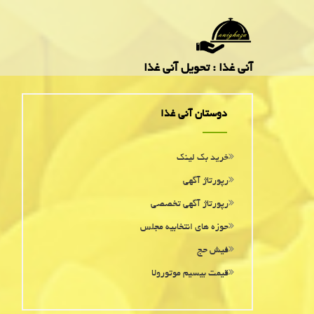
آنی غذا : تحویل آنی غذا
دوستان آنی غذا
خرید بک لینک
رپورتاژ آگهی
رپورتاژ آگهی تخصصی
حوزه های انتخابیه مجلس
فیش حج
قیمت بیسیم موتورولا