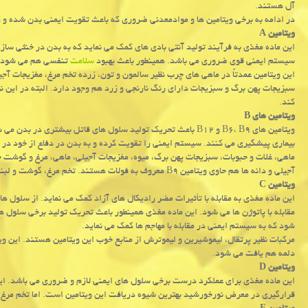
آل هستند.
در ادامه به برخی ویتامین ها و موادمعدنی ضروری كه باعث تقویت ایمنی بدن شده و
ویتامین A
این ماده مغذی به فرآیند تولید آنتی بادی های كمك می نماید كه به بدن در خنثی سا
سیستم ایمنی قوی ضروری می باشد. همینطور باعث بهبود
سلامت
تنفسی هم می شود.
این ویتامین عمدتاً در ماهی های چرب نظیر سالمون و تون، زرده تخم مرغ، مغزیجات آجیل
كند.
ویتامین های B
ویتامین های B۶، B۹ و B۱۲ باعث تحریك تولید سلول های قاتل بیشتری
بیماری پیشگیری می كنند. سیستم ایمنی را تقویت كرده و به بدن در دفاع از خود در 
آجیلی و دانه ها هم حاوی ویتامین B۹ معروف به فولات هستند. تخم مرغ، گوشت و لبنیات هم به وفور حاوی ویتامین B۱۲ هستند.
ویتامین C
این ماده مغذی به مقابله با تأثیرات مضر رادیكال های آزاد كمك می نماید. از سلول ه
مقابله با پاتوژن ها می شود. این ماده مغذی همینطور باعث تحریك تولید برخی سلول
شود كه به سیستم ایمنی در مقابله با مهاجم ها كمك می نماید.
مركبات نظیر پرتقال، لیموشیرین و لیموترش از منابع خوب این ویتامین هستند. این ویت
دلمه هم یافت می شود.
ویتامین D
این ماده مغذی برای عملكرد درست برخی سلول های ایمنی لازم و ضروری می باشد. ای
قرارگیری در معرض نورخورشید بهترین شیوه دریافت این ویتامین است. اما تخم مرغ 