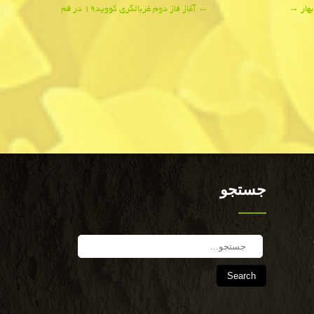
هار
→
←
آغاز فاز دوم غربالگری كووید۱۹ در قم
جستجو
Search