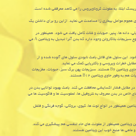
 ریسك ابتلاء به عفونت كروناویروس را می كاهد معرقفی شده است.
زی هجوم عوامل بیماری زا مساعدت می نماید. ازاین رو برای داشتن یك
ی، دانه ها، پنیر، حبوبات و غلات كامل یافت می شود. همینطور در
سبزیجات پهن برگ و سبزیجات دارای رنگ نارنجی و زرد هم وجود دارد. البته در این نوع سبزیجات بتاكاروتن وجود دارد كه بدن آنرا تبدیل به ویتامین A می
 در بدن می شود. این سلول های قاتل باعث نابودی سلول های آلوده شده و از
مقابل خطرات ویروسی و باكتریایی كمك می نماید.
ماهی، غلات و حبوبات، سبزیجات پهن برگ، میوه، مغزیجات آجیلی، ماهی، مرغ و گوشت حاوی ویتامین B۶ هستند. سبزیجات پهن برگ سبز، حبوبات، مغزیجات
ا در مقابل فشار اكسایشی محافظت می كند. باعث بهبود توانایی بدن در
 های خاص در بدن معروف به نتروفیل ها، لمفوسیت ها و فاگوسیت ها می
امین همینطور در انواع توت ها، كیوی، بروكلی، گوجه فرنگی و فلفل
ن ویتامین همینطور از عفونت های حاد تنفسی هم پیشگیری می كند.
و ماهی ها منبع خوب این ویتامین هستند.