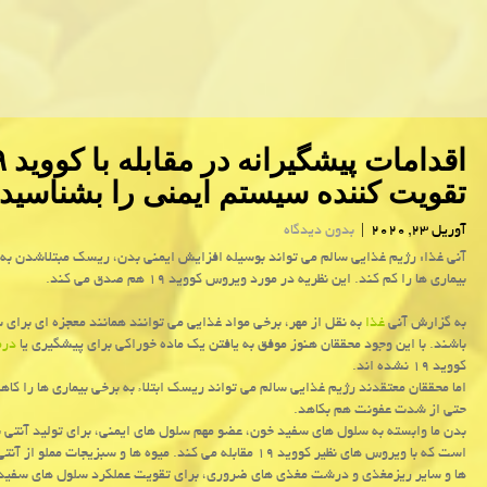
تقویت كننده سیستم ایمنی را بشناسید
آوریل 23, 2020
|
بدون دیدگاه
آنی غذا: رژیم غذایی سالم می تواند بوسیله افزایش ایمنی بدن، ریسك مبتلاشدن به 
بیماری ها را كم كند. این نظریه در مورد ویروس كووید ۱۹ هم صدق می كند.
به گزارش آنی
غذا
به نقل از مهر، برخی مواد غذایی می توانند همانند معجزه ای برای 
باشند. با این وجود محققان هنوز موفق به یافتن یك ماده خوراكی برای پیشگیری یا
درم
كووید ۱۹ نشده اند.
اما محققان معتقدند رژیم غذایی سالم می تواند ریسك ابتلاء به برخی بیماری ها را كا
حتی از شدت عفونت هم بكاهد.
بدن ما وابسته به سلول های سفید خون، عضو مهم سلول های ایمنی، برای تولید آنتی ب
است كه با ویروس های نظیر كووید ۱۹ مقابله می كند. میوه ها و سبزیجات مملو
ها و سایر ریزمغذی و درشت مغذی های ضروری، برای تقویت عملكرد سلول های سفید