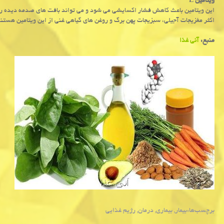
ویتامین E
این ویتامین باعث كاهش فشار اكسایشی می شود و می تواند بافت های صدمه دیده را ت
اكثر مغزیجات آجیلی، سبزیجات پهن برگ و روغن های گیاهی غنی از این ویتامین هستند
منبع:
آنی غذا
برچسب‌ها:
بیمار
,
بیماری
,
درمان
,
رژیم غذایی