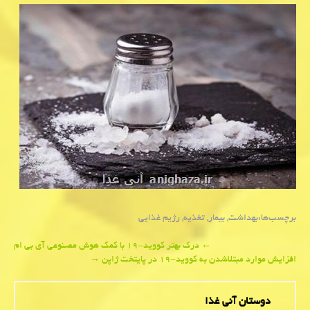
برچسب‌ها:
بهداشت
,
بیمار
,
تغذیه
,
رژیم غذایی
Post
←
درك بهتر كووید-۱۹ با كمك هوش مصنوعی آی بی ام
افزایش موارد مبتلاشدن به كووید-۱۹ در پایتخت ژاپن
→
navigation
دوستان آنی غذا