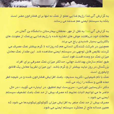
به گزارش آنی غذا رژیم غذایی مملو از نمك نه تنها برای فشارخون مضر است
بلكه به سیستم ایمنی هم صدمه می رساند.
به گزارش آنی
غذا
به نقل از مهر، محققان بیمارستان دانشگاه بن آلمان در
مطالعات خود دریافتند موش های تغذیه شده با رژیم غذایی پرنمك از عفونت های
باكتریایی بسیار شدیدی رنج می برند.
همچنین در شركت كنندگان انسانی هم كه روزانه ۶ گرم بیشتر نمك مصرف می
كردند نقایص قابل توجهی در سیستم ایمنی مشاهده شد. این مقدار نمك معادل
میزان نمك دو وعده فست فود است.
طبق اعلام سازمان بهداشت جهانی، حداكثر میزان نمك مصرفی برای افراد
بزرگسال در روز نباید بیشتر از ۵ گرم باشد. این میزان تقریباً معادل یك قاشق
چایخوری است.
نمك با نام شیمیایی «كلرید سدیم»، باعث افزایش فشارخون شده و در نتیجه خطر
حمله قلبی و سكته را زیاد می كند.
دكتر «كریستین كورتس»، سرپرست تیم تحقیق، در اینباره می گوید: «در حال
حاضر ما می توانیم اثبات نماییم كه مصرف بیش از حد نمك باعث تضعیف سیستم
ایمنی می شود.»
مصرف بیش از حد نمك منجر به افزایش میزان گلوكوكورتیكوئیدها می شود كه
همین مساله مانع از عملكرد سیستم ایمنی می شود.