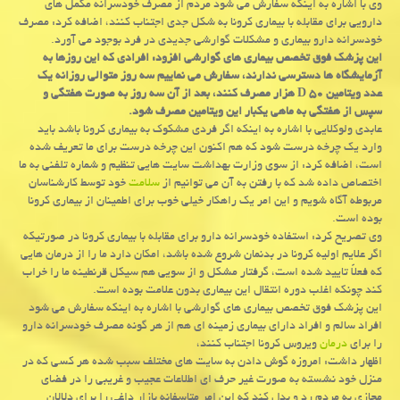
وی با اشاره به اینكه سفارش می شود مردم از مصرف خودسرانه مكمل های
دارویی برای مقابله با بیماری كرونا به شكل جدی اجتناب كنند، اضافه كرد: مصرف
خودسرانه دارو بیماری و مشكلات گوارشی جدیدی در فرد بوجود می آورد.
این پزشك فوق تخصص بیماری های گوارشی افزود: افرادی كه این روزها به
آزمایشگاه ها دسترسی ندارند، سفارش می نماییم سه روز متوالی روزانه یك
عدد ویتامین ۵۰ D هزار مصرف كنند، بعد از آن سه روز به صورت هفتگی و
سپس از هفتگی به ماهی یكبار این ویتامین مصرف شود.
عابدی ولوكلایی با اشاره به اینكه اگر فردی مشكوك به بیماری كرونا باشد باید
وارد یك چرخه درست شود كه هم اكنون این چرخه درست برای ما تعریف شده
است، اضافه كرد: از سوی وزارت بهداشت سایت هایی تنظیم و شماره تلفنی به ما
اختصاص داده شد كه با رفتن به آن می توانیم از
سلامت
خود توسط كارشناسان
مربوطه آگاه شویم و این امر یك راهكار خیلی خوب برای اطمینان از بیماری كرونا
بوده است.
وی تصریح كرد: استفاده خودسرانه دارو برای مقابله با بیماری كرونا در صورتیكه
اگر علایم اولیه كرونا در بدنمان شروع شده باشد، امكان دارد ما را از درمان هایی
كه فعلاً تایید شده است، گرفتار مشكل و از سویی هم سیكل قرنطینه ما را خراب
كند چونكه اغلب دوره انتقال این بیماری بدون علامت بوده است.
این پزشك فوق تخصص بیماری های گوارشی با اشاره به اینكه سفارش می شود
افراد سالم و افراد دارای بیماری زمینه ای هم از هر گونه مصرف خودسرانه دارو
را برای
درمان
ویروس كرونا اجتناب كنند،
اظهار داشت: امروزه گوش دادن به سایت های مختلف سبب شده هر كسی كه در
منزل خود نشسته به صورت غیر حرف ای اطلاعات عجیب و غریبی را در فضای
مجازی به مردم رد و بدل كند كه این امر متاسفانه بازار داغی را برای دلالان