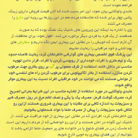
فراهم نموده است.
عابدی ولوكلایی بیان نمود: این امر سبب شده كه الان قیمت فروش داروی زینك
پلاس چهار برابر شده كه متاسفانه مردم هم در این روزها بی رویه این
دارو
را
مصرف می كنند.
وی با اشاره به اینكه این ویروس مثل شلیك یك تفنگ بوده كه به صورت
هدفمند از یك فرد به فردی دیگر برخورد می كند، اظهار نمود: برای محافظت از
آن لازم است كه خویش را در مقابل این بیماری ایمن نگه داریم و
سفارش
های
بهداشتی و خود مراقبتی را رعایت نماییم.
این پزشك فوق تخصص بیماری های گوارشی خاطرنشان كرد: رعایت فاصله حدود
یك و نیم متری با افراد، خودداری از روبوسی كردن با افراد، قرار دادن تهویه
مناسب در داخل خانه، استفاده از ظرف معمولی پر
آب
بر روی بخاری جهت مرطوب
كردن منازل، استفاده از بخار اكالیپتوس برای مرطوب كردن راه های تنفسی خود
از عواملی هستند كه می توانند در خود مراقبتی افراد نسبت به این بیماری موثر
واقع شوند.
عابدی ولوكلایی در مورد استفاده از تغذیه مناسب در این شرایط بحرانی تصریح
كرد: مصرف گوشت قرمز، مصرف یك یا یكی و نصف تخم مرغ در روز، مصرف شیر
و سبزیجات به اندازه كافی برای مقابله با این بیماری ضروری هستند ازاین رو
تلاش شود سبزیجات را پیش از مصرف حتما با مواد ضدعفونی بشوئیم.
وی خاطرنشان كرد: افرادی كه در مقابل این بیماری از خود مراقبت می كنند، از
شلیك این گلوله در امان هستند و ازاین رو خواهشی كه از مردم داریم این است
كه ماسك زدن در فضای شلوغ یا در خانواده های پر جمعیت حتما الزامی باشد تا
بتوانیم از این فضای بیماری به خوبی خارج شویم.