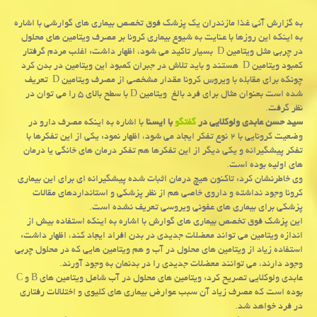
به گزارش آنی غذا مازندران یك پزشك فوق تخصص بیماری های گوارشی با اشاره
به اینكه این روزها با عنایت به شیوع بیماری كرونا بر مصرف ویتامین های محلول
در چربی مثل ویتامین D بسیار تاكید می شود، اظهار داشت: اغلب مردم گرفتار
كمبود ویتامین D هستند و باید تلاش در جبران كمبود این ویتامین در بدن كرد
چونكه برای مقابله با ویروس كرونا مقدار مشخصی از مصرف ویتامین D تعریف
شده است بعنوان مثال برای فرد بالغ ویتامین D با سطح بالای ۵ را می توان در
نظر گرفت.
سید حسن عابدی ولوكلایی در
گفتگو
با ایسنا
با اشاره به اینكه مصرف دارو در
وضعیت كرونایی با ۲ نوع تفكر ایجاد می شود، اظهار نمود: یكی از این تفكرها با
تفكر پیشگیرانه و یكی دیگر از این تفكرها هم تفكر درمان های خانگی یا درمان
های اولیه بوده است.
وی خاطرنشان كرد: تاكنون هیچ درمان اثبات شده پیشگیرانه ای برای این بیماری
كرونا وجود نداشته و داروی خاصی هم از نظر پزشكی و استانداردهای مقالات
پزشكی برای بیماری های عفونی ویروسی تعریف نشده است.
این پزشك فوق تخصص بیماری های گوارش با اشاره به اینكه استفاده بیش از
اندازه ویتامین می تواند معضلات جدیدی در بدن افراد ایجاد كند، اظهار داشت:
استفاده زیاد از ویتامین های محلول در آب و هم ویتامین هایی كه در محلول چربی
وجود دارند، می توانند معضلات جدیدی را در بدنمان به وجود آورند.
عابدی ولوكلایی تصریح كرد: ویتامین های محلول در آب شامل ویتامین های B و C
بوده است كه مصرف زیاد آن سبب عوارض بیماری های كلیوی و اختلالات رفتاری
در فرد خواهد شد.