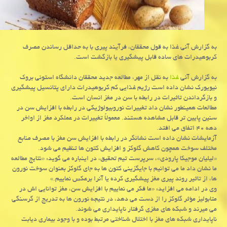
به گزارش آنی غذا به قول محققان، فرآیند پیری با به حداقل رساندن مصرف
كربوهیدرات های ساده قابل پیشگیری یا بازگشت است.
به گزارش آنی
غذا
به نقل از مهر، مطالعه جدید محققان دانشگاه استونی بروك
نیویورك نشان داده است رژیم غذایی كم كربوهیدرات دارای پتانسیل پیشگیری
و بازگرداندن تاثیرات در رابطه با سن در مغز انسان است.
مطالعات همینطور نشان داد تغییرات نوروبیولوژیكی در رابطه با افزایش سن در
سنین پایین تر قابل مشاهده هستند. معمولاً تغییرات در عملكرد مغز از اواخر
دهه ۴۰ اتفاق می افتد.
آزمایشات نشان داده است نشانگر در رابطه با افزایش سن مغز با مصرف منابع
مختلف سوخت همچون كاهش گلوكز و افزایش كتون ها تنظیم می شود.
«لیلیان موجیكا پارودی»، سرپرست تیم تحقیق، در اینباره می گوید: «نتایج مطالعه
ما نشان داد ما می توانیم با جایگزینی كتون ها به جای گلوكز بعنوان سوخت نورون
ها، از تاثیر روند پیری مغز پیشگیری كرده یا آنرا برعكس نماییم.»
وی در ادامه می افزاید: «ما فكر می نماییم با افزایش سن، مغز توانایی اش در
متابولیز مؤثر گلوكز را از دست می دهد، در نتیجه نورون ها به تدریج از گرسنگی
می میرند و شبكه های مغزی گرفتار ناپایداری می شوند.
ناپایداری شبكه های مغز با اختلال شناختی مرتبط بوده و با وجود بیماری دیابت