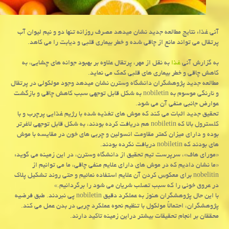
آنی غذا: نتایج مطالعه جدید نشان میدهد مصرف روزانه تنها دو و نیم لیوان آب
پرتقال می تواند مانع از چاقی شده و خطر بیماری قلبی و دیابت را می كاهد.
به گزارش آنی
غذا
به نقل از مهر، پرتقال علاوه بر بهبود جوانه های چشایی، به
كاهش چاقی و خطر بیماری های قلبی كمك می نماید.
مطالعه جدید پژوهشگران دانشگاه وسترن نشان میدهد وجود مولكولی در پرتقال
و نارنگی موسوم به nobiletin به شكل قابل توجهی سبب كاهش چاقی و بازگشت
عوارض جانبی منفی آن می شود.
تحقیق جدید اثبات می كند كه موش های تغذیه شده با رژیم غذایی پرچرب و با
كلسترول بالا كه nobiletin هم دریافت كرده بودند، به شكل قابل توجهی لاغرتر
بوده و دارای میزان كمتر مقاومت انسولین و چربی های خون در مقایسه با موش
های بودند كه nobiletin دریافت نكرده بودند.
«مورای هاف»، سرپرست تیم تحقیق از دانشگاه وسترن، در این زمینه می گوید:
«ما نشان دادیم كه در موش های دارای علایم منفی چاقی، ما می توانیم از
nobelitin برای معكوس كردن آن علایم استفاده نمائیم و حتی روند تشكیل پلاك
در عروق خونی را كه سبب تصلب شریان می شود را برگردانیم.»
با این حال پژوهشگران هنوز به عملكرد دقیق nobiletin پی نبردند. طبق فرضیه
پژوهشگران، احتمالاً مولكول با تنظیم نحوه عملكرد چربی در بدن عمل می كند.
محققان بر انجام تحقیقات بیشتر دراین زمینه تاكید دارند.