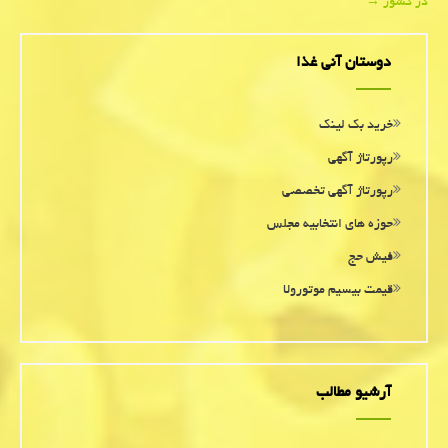
در كشور
→
دوستان آنی غذا
خرید بک لینک
رپورتاژ آگهی
رپورتاژ آگهی تخصصی
حوزه های انتخابیه مجلس
فیش حج
قیمت بیسیم موتورولا
آرشیو مطالب