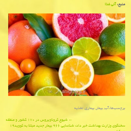
منبع:
آنی غذا
برچسب‌ها:
آب
,
بیمار
,
بیماری
,
تغذیه
Post
←
شیوع كروناویروس در ۱۷۰ كشور و منطقه
سخنگوی وزارت بهداشت خبر داد: شناسایی ۹۶۶ بیمار جدید مبتلا به كووید۱۹
navigation