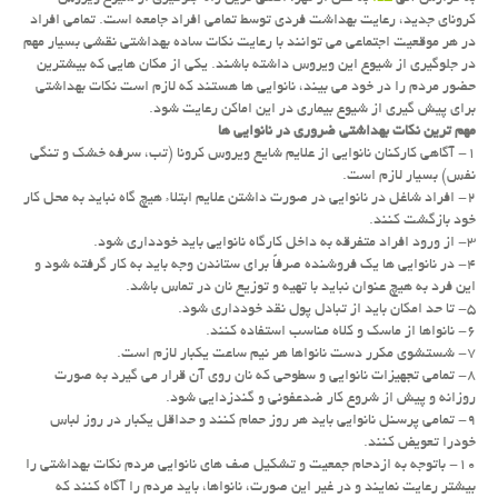
كرونای جدید، رعایت بهداشت فردی توسط تمامی افراد جامعه است. تمامی افراد
در هر موقعیت اجتماعی می توانند با رعایت نكات ساده بهداشتی نقشی بسیار مهم
در جلوگیری از شیوع این ویروس داشته باشند. یكی از مكان هایی كه بیشترین
حضور مردم را در خود می بیند، نانوایی ها هستند كه لازم است نكات بهداشتی
برای پیش گیری از شیوع بیماری در این اماكن رعایت شود.
مهم ترین نكات بهداشتی ضروری در نانوایی ها
۱- آگاهی كاركنان نانوایی از علایم شایع ویروس كرونا (تب، سرفه خشك و تنگی
نفس) بسیار لازم است.
۲- افراد شاغل در نانوایی در صورت داشتن علایم ابتلاء هیچ گاه نباید به محل كار
خود بازگشت كنند.
۳- از ورود افراد متفرقه به داخل كارگاه نانوایی باید خودداری شود.
۴- در نانوایی ها یك فروشنده صرفاً برای ستاندن وجه باید به كار گرفته شود و
این فرد به هیچ عنوان نباید با تهیه و توزیع نان در تماس باشد.
۵- تا حد امكان باید از تبادل پول نقد خودداری شود.
۶- نانواها از ماسك و كلاه مناسب استفاده كنند.
۷- شستشوی مكرر دست نانواها هر نیم ساعت یكبار لازم است.
۸- تمامی تجهیزات نانوایی و سطوحی كه نان روی آن قرار می گیرد به صورت
روزانه و پیش از شروع كار ضدعفونی و گندزدایی شود.
۹- تمامی پرسنل نانوایی باید هر روز حمام كنند و حداقل یكبار در روز لباس
خودرا تعویض كنند.
۱۰- باتوجه به ازدحام جمعیت و تشكیل صف های نانوایی مردم نكات بهداشتی را
بیشتر رعایت نمایند و در غیر این صورت، نانواها، باید مردم را آگاه كنند كه