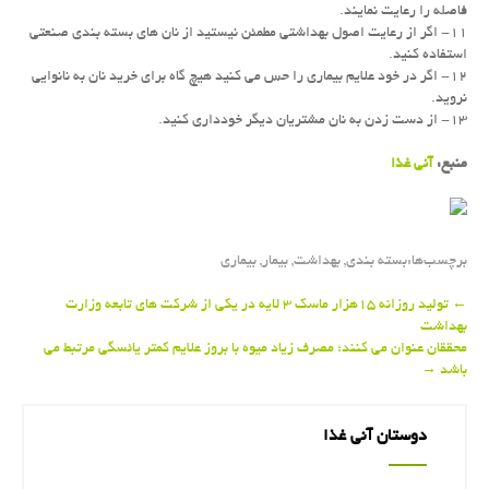
فاصله را رعایت نمایند.
۱۱- اگر از رعایت اصول بهداشتی مطمئن نیستید از نان های بسته بندی صنعتی
استفاده كنید.
۱۲- اگر در خود علایم بیماری را حس می كنید هیچ گاه برای خرید نان به نانوایی
نروید.
۱۳- از دست زدن به نان مشتریان دیگر خودداری كنید.
منبع:
آنی غذا
برچسب‌ها:
بسته بندی
,
بهداشت
,
بیمار
,
بیماری
Post
←
تولید روزانه ۱۵هزار ماسك ۳ لایه در یكی از شركت های تابعه وزارت
بهداشت
navigation
محققان عنوان می كنند؛ مصرف زیاد میوه با بروز علایم كمتر یائسگی مرتبط می
باشد
→
دوستان آنی غذا