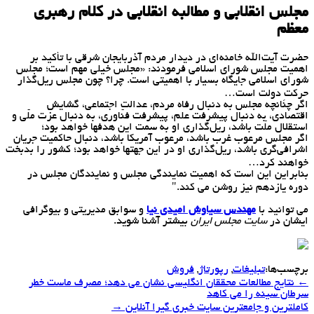
مجلس انقلابی و مطالبه انقلابی در کلام رهبری
معظم
حضرت آیت‌الله خامنه‌ای در دیدار مردم آذربایجان شرقی با تأکید بر
اهمیت مجلس شورای اسلامی فرمودند: «مجلس خیلی مهم است؛ مجلس
شورای اسلامی جایگاه بسیار با اهمیّتی است. چرا؟ چون مجلس ریل‌گذار
حرکتِ دولت است…
اگر چنانچه مجلس به دنبال رفاه مردم، عدالت اجتماعی، گشایش
اقتصادی، به دنبال پیشرفت علم، پیشرفت فنّاوری، به دنبال عزّت ملّی و
استقلال ملّت باشد، ریل‌گذاری او به سمت این هدفها خواهد بود؛
اگر مجلس مرعوب غرب باشد، مرعوب آمریکا باشد، دنبال حاکمیّت جریان
اشرافی‌گری باشد، ریل‌گذاری او در این جهتها خواهد بود؛ کشور را بدبخت
خواهند کرد…
بنابراین این است که اهمیت نمایندگی مجلس و نمایندگان مجلس در
دوره یازدهم نیز روشن می کند."
می توانید با
مهندس سیاوش امیدی نیا
و سوابق مدیریتی و بیوگرافی
ایشان در
سایت مجلس ایران
بیشتر آشنا شوید.
برچسب‌ها:
تبلیغات
,
رپورتاژ
,
فروش
←
نتایج مطالعات محققان انگلیسی نشان می دهد؛ مصرف ماست خطر
Post
سرطان سینه را می كاهد
navigation
كاملترین و جامعترین سایت خبری گیرا آنلاین
→