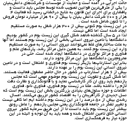
حالت اجرایی در آمده است و حمایت از موسسات و شرکت‌های دانش‌بنیان
را یکی از مترقی‌ترین قوانین تصویب شده توسط مجلس باید دانست و
پافشاری برای اجرای این قانون به نتایج درخشانی رسید که فعالیت ۴
هزار و ۷۰۰ شرکت دانش بنیان با بیش از ۹۰ هزار میلیارد تومان فروش
را تا کنون شامل شده است .
در این زیست بوم کنونی بیش از ۳۰۰ هزار شغل به صورت مستقیم
ایجاد شده است اما کافی نیست.
لذا در ۵ سال گذشته شاهد شکل گیری این زیست بوم در کشور بودیم.
دانشگاه‌ها با تامین نیروی انسانی بخشی از این زیست بوم هستند اما آنها
به علت ساختارهای غلط نمی‌توانند نیروی انسانی را به صورت مستقیم
وارد این زیست بوم کنند. به همین دلیل مراکز رشد، پارک‌های علم و
فناوری و مراکز نوآوری در دانشگاه‌ها ایجاد شده است. حتی در
محروم‌ترین دانشگاه‌ها نیز این مراکز وجود دارند.
بنابراین استارتاپ‌ها بازیگر زیست بوم فناوری و اشتغال است و در تامین
نیروی انسانی این زیست بوم را بر عهده دارند.
بیش از ۶ هزار استارتاپ در کشور در حال حاضر مشغول فعالیت هستند.
اما شکل گیری و تقویت این زیست بوم موضوع مهمی است که مجلس
یازدهم باید روی ان کار کارشناسی نماید و با قانونگذاری و نظارت دقت
لازم را داشته باشد. مثلا در زیست بوم فناوری، فناوری نانو، فناوری
اطلاعات و حوزه سلول‌های بنیادی بزرگترین بخش این زیست بوم است که
نسل جدیدی از کارآفرینان را به اقتصاد کشور تزریق می‌کنند. امسال
رشدی بیش از ۵۰ درصد را در این زیست بوم داشته ایم اما کافی نیست
و تغییر تفکر در جامعه قانونگذاری یعنی مجلس یازدهم را عامل رونق
بیشتر این زیست بوم باید دانست تا از این طریق سرمایه کشور نیروی
انسانی خلاق تامین اشتغال شده و همه باید به آن توجه و البته در این
حوزه نیاز به فرهنگسازی است.