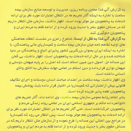
به گزارش آنی غذا معاون برنامه ریزی، مدیریت و توسعه منابع سازمان بیمه
سلامت با اشاره به اینكه آثار تحریم ها در انتقال اعتبارات مورد نظر برای ارائه
خدمات به پناهجویان نیز موثر بوده است، اظهار داشت: سازمان ملل انتظار داریم
كه در مسائل حقوق بشر با جدیت ورود كرده و از ادامه ظلم به مردم ایران و
پناهجویان جلوگیری كند.
به گزارش آنی غذا به نقل از ایسنا،
شاهرخ رامزی در نشست انعقاد هماهنگی
های اولیه تفاهم نامه میان سازمان بیمه سلامت و كمیساریای عالی پناهندگان، با
اشاره به اینكه ایران بعنوان بزرگترین كشور پذیرای اتباع و پناهندگان در دنیا
شناخته شده و در حال ارائه خدمات به پناهجویان است، اظهار داشت: بی گمان
این مساله جزء اصول دین مبین اسلام است كه اصل را بر پایه میهمان دوستی و
میهمان نوازی قرارداده و دین اسلام در تمامی جهات سفارش به اخلاق والای
انسانی داشته است.
وی اظهار داشت: بیمه سلامت در امتداد مباحث انسان دوستانه و اجرای تكالیف
قانونی بیش ازاعتباراتی كه كمیساریا در اختیار قرار داده بابت پوشش بیمه
پناهجویان لطمه پذیر هزینه كرده است.
بنابر اعلام روابط عمومی سازمان بیمه
سلامت
، وی ادامه داد: آثار تحریم های
ناجوانمردانه حاكم بر جمهوری اسلامی ایران در تمامی روند زندگی مردم و
پناهجویان اثرگذاشته است، حتی آثار تحریم ها در انتقال اعتبارات مورد نظر برای
ارائه خدمات به پناهجویان هم موثر بوده است؛ پس انتظار می رود كه كمیساریا
در مراجع بین المللی این مساله را طرح نموده و از سازمان ملل انتظار داریم كه در
مسائل حقوق بشر با جدیت ورود كرده و از ادامه ظلم به مردم ایران و پناهجویان