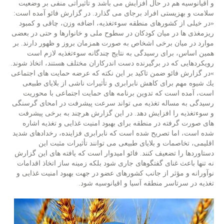
و اقیانوسیه هم در حال افزایش می باشد و تأثیراتی منفی بر وضعیت
سلامت و بهزیستی افراد برجای می گذارد. در گزارش فائو آمده است:
«در خیلی از كشورهای منطقه سوءتغذیه، اضافه وزن، چاقی و كمبود
ریزمغذی ها در میان كودكان در سطوح ملی و خانوارها و حتی در بعضی
موارد در میان برخی اشخاص به صورت همزمان بروز و ظهور دارند. بر
همین اساس، برای رسیدگی به نتایج چندگانه سوءتغذیه لازم است
رویكردهایی كه در برگیرنده دست اندركاران مختلف هستند، اتخاذ شوند.
»در گزارش فائو ضمن تاكید بر این نكته كه عرضه حمایت های اجتماعی
یك شیوه مهم برای كاهش نابرابری و تأثیرات ناشی از بلایای طبیعی
است، آمده است كه تدوین برنامه های حمایت اجتماعی با محوریت
رسیدگی به مساله تغذیه می تواند سرعت پیشرفت در امحای گرسنگی
و سوءتغذیه را افزایش دهد. در این گزارش هرچند به برخی پیشرفت
های صورت گرفته در منطقه برای بهبود امنیت غذایی و تغذیه اشاره
شده است، اما تصریح شده است كه نابرابری فزاینده، رخدادهای شدید
اقلیمی، تخاصمات و بلایای طبیعی می توانند تأثیرات مثبت این
دستاوردها را تضعیف كنند. فائو امیدوار است كه یافته های این گزارش
نه تنها باعث غنای گفتگوهای جاری شود بلكه زمینه ساز اتخاذ اقدامات
نوآورانه و مؤثر از جانب كشورهای عضو در جهت بهبود امنیت غذایی و
تغذیه در سرتاسر منطقه آسیا و اقیانوسیه شود.