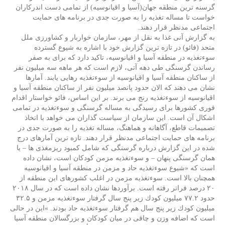
گرسنه ترین منطقه جهان(آسیا و اقیانوسیه) از تمامی دست اندركاران
خواست تا مساله تغذیه را به صورت جدی در برنامه های حمایت
اجتماعی مدنظر قرار دهند.
به گزارش آنی غذا به نقل از مهر، سازمان خواربار و كشاورزی ملل
متحد (فائو) در تازه ترین گزارش خود با اشاره به شیوع گسترده
سوءتغذیه در منطقه آسیا و اقیانوسیه، تاكید دارد كه برای به صفر
رساندن گرسنگی طی دهه آتی، لازم است كه هر ماهه سه میلیون نفر
از ساكنان منطقه آسیا و اقیانوسیه از سوءتغذیه رهایی یابند. آمارها
نشان می دهند كه الان حدود پانصد میلیون نفر از ساكنان منطقه آسیا و
اقیانوسیه از سوءتغذیه رنج می برند. بر این اساس، فائو خواستار اقدام
فوری كشورها برای رسیدگی به مساله گرسنگی و سوءتغذیه در تمامی
اشكال آن است. این سازمان از سیاست گذاران می خواهد با اتخاذ
تصمیمات قاطع، آگاهانه و هماهنگ، مساله تغذیه را به صورت جدی در
برنامه های حمایت اجتماعی مدنظر قرار دهند. تازه ترین آمارهای درج
شده در این گزارش درباره گرسنگی كه شامل كمبود ریزمغذی ها – یا
همان گرسنگی پنهان – و سوءتغذیه مزمن كودكان است، نشان داده
است كه «شیوع سوءتغذیه حاد و مزمن در منطقه آسیا و اقیانوسیه
همچنان بالا است. سوءتغذیه مزمن در اغلب كشورهای این منطقه از
۲۰ درصد فراتر رفته است. برآوردها نشان داده است كه در سال ۲۰۱۸
حدود ۷۷.۲ میلیون كودك زیر پنج سال گرفتار سوءتغذیه مزمن و ۳۲.۵
میلیون كودك زیر پنج سال هم گرفتار سوءتغذیه حاد بودند. »این در حالی
است كه اضافه وزن و چاقی در میان كودكان و بزرگسالان منطقه آسیا