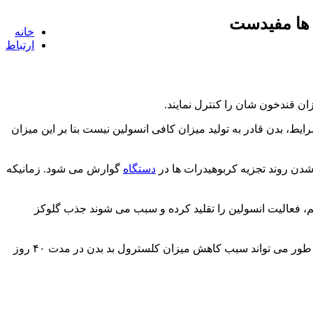
 ها مفیدست
خانه
ارتباط
یزان قندخون شان را كنترل نمایند.
ایط، بدن قادر به تولید میزان كافی انسولین نیست بنا بر این میزان
شدن روند تجزیه كربوهیدرات ها در
دستگاه
گوارش می شود. زمانیكه
ناشی از وجود دو آنزیم است: α-amylase لوزالمعده ای و α-glucosidase روده ای. این دو آنزیم، فعالیت انسولین را تقلید كرده و سبب می شوند جذب گلوكز
محققان سفارش می كنند مصرف روزانه یك گرم دارچین می تواند به افزایش حسایست انسولین و كنترل بهتر دیابت نوع۲ كمك نماید. همین طور می تواند سبب كاهش میزان كلسترول بد بدن در مدت ۴۰ روز