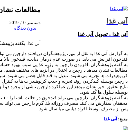
مطالعات نشان 
آنی غذا
دسامبر 10, 2019
|
بدون دیدگاه
آنی غذا : تحویل آنی غذا
آنی غذا: بگفته پژوهشگر
به گزارش آنی غذا به نقل از مهر، پژوهشگران دریافتند دارچین می توان
قندخون افزایش می یابد. در صورت عدم درمان دیابت، قندخون بالا می 
به گفته پژوهشگران، افزودن دارچین به رژیم غذایی سبب بهبود حسا
مطالعات نشان میدهد دارچین با اختلال در آنزیم های مختلف هضم، میز
كربوهیدرات ها تجزیه می شوند، تبدیل به قند قابل هضم می شوند، سپ
دارچین بوسیله كُندكردن روند تجزیه و جذب كربوهیدرات ها به كنترل 
بوسیله سلول ها كُند شود.
به گفته پژوهشگران، دارچین می تواند قندخون در حالت ناشتا را ۱۰ تا ۲۰ درصد كم كند.
پس از مصرف توسط افراد دیابتی میانسال شود.
منبع:
آنی غذا