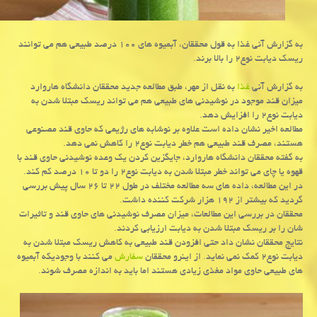
به گزارش آنی غذا به قول محققان، آبمیوه های ۱۰۰ درصد طبیعی هم می توانند
ریسك دیابت نوع۲ را بالا برند.
به گزارش آنی
غذا
به نقل از مهر، طبق مطالعه جدید محققان دانشگاه هاروارد
میزان قند موجود در نوشیدنی های طبیعی هم می تواند ریسك مبتلا شدن به
دیابت نوع۲ را افزایش دهد.
مطالعه اخیر نشان داده است علاوه بر نوشابه های رژیمی كه حاوی قند مصنوعی
هستند، مصرف قند طبیعی هم خطر دیابت نوع۲ را كاهش نمی دهد.
به گفته محققان دانشگاه هاروارد، جایگزین كردن یك وعده نوشیدنی حاوی قند با
قهوه یا چای می تواند خطر مبتلا شدن به دیابت نوع۲ را دو تا ۱۰ درصد كم كند.
در این مطالعه، داده های سه مطالعه مختلف در طول ۲۲ تا ۲۶ سال پیش بررسی
گردید كه بیشتر از ۱۹۲ هزار شركت كننده داشت.
محققان در بررسی این مطالعات، میزان مصرف نوشیدنی های حاوی قند و تاثیرات
شان را بر ریسك مبتلا شدن به دیابت ارزیابی كردند.
نتایج محققان نشان داد حتی افزودن قند طبیعی به كاهش ریسك مبتلا شدن به
دیابت نوع۲ كمك نمی نماید. از اینرو محققان
سفارش
می كنند با وجودیكه آبمیوه
های طبیعی حاوی مواد مغذی زیادی هستند اما باید به اندازه مصرف شوند.