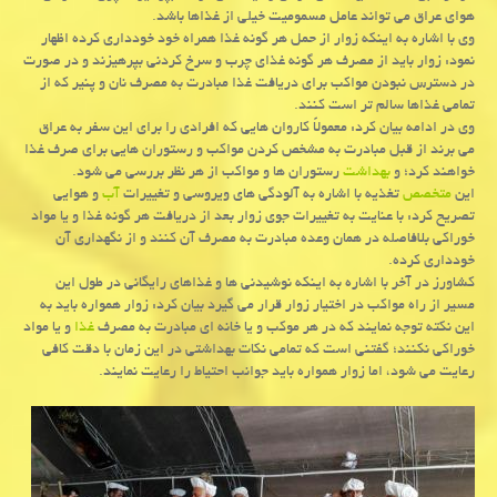
هوای عراق می تواند عامل مسمومیت خیلی از غذاها باشد.
وی با اشاره به اینكه زوار از حمل هر گونه غذا همراه خود خودداری كرده اظهار
نمود: زوار باید از مصرف هر گونه غذای چرب و سرخ كردنی بپرهیزند و در صورت
در دسترس نبودن مواكب برای دریافت غذا مبادرت به مصرف نان و پنیر كه از
تمامی غذاها سالم تر است كنند.
وی در ادامه بیان كرد: معمولاً كاروان هایی كه افرادی را برای این سفر به عراق
می برند از قبل مبادرت به مشخص كردن مواكب و رستوران هایی برای صرف غذا
خواهند كرد؛ و
بهداشت
رستوران ها و مواكب از هر نظر بررسی می شود.
این
متخصص
تغذیه با اشاره به آلودگی های ویروسی و تغییرات
آب
و هوایی
تصریح كرد: با عنایت به تغییرات جوی زوار بعد از دریافت هر گونه غذا و یا مواد
خوراكی بلافاصله در همان وعده مبادرت به مصرف آن كنند و از نگهداری آن
خودداری كرده.
كشاورز در آخر با اشاره به اینكه نوشیدنی ها و غذاهای رایگانی در طول این
مسیر از راه مواكب در اختیار زوار قرار می گیرد بیان كرد: زوار همواره باید به
این نكته توجه نمایند كه در هر موكب و یا خانه ای مبادرت به مصرف
غذا
و یا مواد
خوراكی نكنند؛ گفتنی است كه تمامی نكات بهداشتی در این زمان با دقت كافی
رعایت می شود، اما زوار همواره باید جوانب احتیاط را رعایت نمایند.