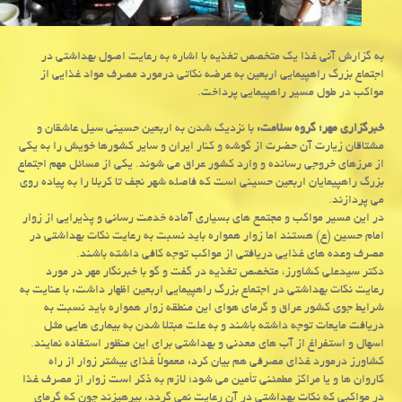
به گزارش آنی غذا یك متخصص تغذیه با اشاره به رعایت اصول بهداشتی در
اجتماع بزرگ راهپیمایی اربعین به عرضه نكاتی درمورد مصرف مواد غذایی از
مواكب در طول مسیر راهپیمایی پرداخت.
خبرگزاری مهر؛ گروه سلامت:
با نزدیك شدن به اربعین حسینی سیل عاشقان و
مشتاقان زیارت آن حضرت از گوشه و كنار ایران و سایر كشورها خویش را به یكی
از مرزهای خروجی رسانده و وارد كشور عراق می شوند. یكی از مسائل مهم اجتماع
بزرگ راهپیمایان اربعین حسینی است كه فاصله شهر نجف تا كربلا را به پیاده روی
می پردازند.
در این مسیر مواكب و مجتمع های بسیاری آماده خدمت رسانی و پذیرایی از زوار
امام حسین (ع) هستند اما زوار همواره باید نسبت به رعایت نكات بهداشتی در
مصرف وعده های غذایی دریافتی از مواكب توجه كافی داشته باشند.
دكتر سیدعلی كشاورز، متخصص تغذیه در گفت و گو با خبرنگار مهر در مورد
رعایت نكات بهداشتی در اجتماع بزرگ راهپیمایی اربعین اظهار داشت: با عنایت به
شرایط جوی كشور عراق و گرمای هوای این منطقه زوار همواره باید نسبت به
دریافت مایعات توجه داشته باشند و به علت مبتلا شدن به بیماری هایی مثل
اسهال و استفراغ از آب های معدنی و بهداشتی برای این منظور استفاده نمایند.
كشاورز درمورد غذای مصرفی هم بیان كرد: معمولاً غذای بیشتر زوار از راه
كاروان ها و یا مراكز مطمئنی تأمین می شود؛ لازم به ذكر است زوار از مصرف غذا
در مواكبی كه نكات بهداشتی در آن رعایت نمی گردد، بپرهیزند چون كه گرمای