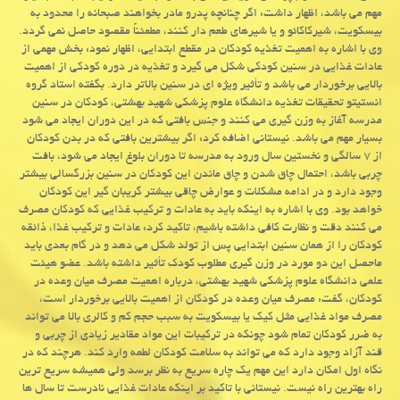
مهم می باشد، اظهار داشت: اگر چنانچه پدرو مادر بخواهند صبحانه را محدود به
بیسكویت، شیركاكائو و یا شیرهای طعم دار كنند، مطمئناً مقصود حاصل نمی گردد.
وی با اشاره به اهمیت تغذیه كودكان در مقطع ابتدایی، اظهار نمود: بخش مهمی از
عادات غذایی در سنین كودكی شكل می گیرد و تغذیه در دوره كودكی از اهمیت
بالایی برخوردار می باشد و تأثیر ویژه ای در سنین بالاتر دارد. بگفته استاد گروه
انستیتو تحقیقات تغذیه دانشگاه علوم پزشكی شهید بهشتی، كودكان در سنین
مدرسه آغاز به وزن گیری می كنند و جنس بافتی كه در این دوران ایجاد می شود
بسیار مهم می باشد. نیستانی اضافه كرد: اگر بیشترین بافتی كه در بدن كودكان
از ۷ سالگی و نخستین سال ورود به مدرسه تا دوران بلوغ ایجاد می شود، بافت
چربی باشد، احتمال چاق شدن و چاق ماندن این كودكان در سنین بزرگسالی بیشتر
وجود دارد و در ادامه مشكلات و عوارض چاقی بیشتر گریبان گیر این كودكان
خواهد بود. وی با اشاره به اینكه باید به عادات و تركیب غذایی كه كودكان مصرف
می كنند دقت و نظارت كافی داشته باشیم، تاكید كرد: عادات و تركیب غذا، ذائقه
كودكان را از همان سنین ابتدایی پس از تولد شكل می دهد و در گام بعدی باید
ماحصل این دو مورد در وزن گیری مطلوب كودك تأثیر داشته باشد. عضو هیئت
علمی دانشگاه علوم پزشكی شهید بهشتی، درباره اهمیت مصرف میان وعده در
كودكان، گفت: مصرف میان وعده در كودكان از اهمیت بالایی برخوردار است،
مصرف مواد غذایی مثل كیك یا بیسكویت به سبب حجم كم و كالری بالا می تواند
به ضرر كودكان تمام شود چونكه در تركیبات این مواد مقادیر زیادی از چربی و
قند آزاد وجود دارد كه می تواند به سلامت كودكان لطمه وارد كند. هرچند كه در
نگاه اول امكان دارد این مهم یك چاره سریع به نظر برسد ولی همیشه سریع ترین
راه بهترین راه نیست. نیستانی با تاكید بر اینكه عادات غذایی نادرست تا سال ها