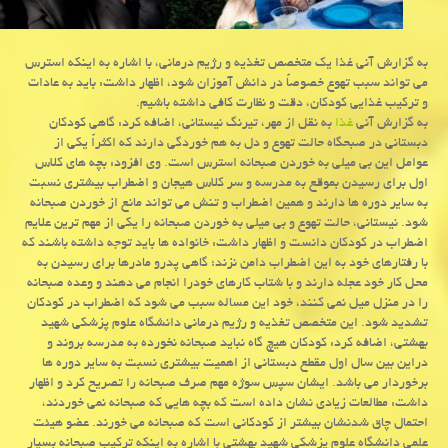
به گزارش آنی غذا یك متخصص تغذیه و رژیم درمانی، با اشاره به اینكه استرس
می تواند سبب تهوع خصوصاً در دانش آموزان شود، اظهار داشت: باید به عادات
و تركیب غذایی كودكان، دقت و نظارت كافی داشته باشیم.
به گزارش آنی
غذا
به نقل از مهر، تیرنگ نیستانی، اضافه كرد: گاهی كودكان
دبستانی در صبحگاه حالت تهوع و دل به هم خوردگی دارند كه اكثراً یكی از
عوامل این بی میلی به خوردن صبحانه استرس است. وی افزود: بچه های كلاس
اول برای رسیدن بموقع به مدرسه و سر كلاس هیجان و اضطراب بیشتری نسبت
به سایر دوره ها دارند و همین اضطراب و تنش می تواند مانع از خوردن صبحانه
شود. نیستانی، حالت تهوع و بی میلی به خوردن صبحانه را یكی از مهم ترین علایم
اضطراب در كودكان دانست و اظهار داشت: خانواده ها باید توجه داشته باشند كه
با رفتارهای خود به این اضطراب دامن نزند؛ گاهی پدرو مادرها برای رسیدن به
محل كار خود عجله دارند و با شتاب كارهای خودرا انجام می دهند و وعده صبحانه
را در منزل میل نمی كنند، خود این مساله سبب می شود كه اضطراب در كودكان
تشدید شود. این متخصص تغذیه و رژیم درمانی دانشگاه علوم پزشكی شهید
بهشتی، اضافه كرد: كودكان هیچ گاه نباید صبحانه نخورده به مدرسه بروند و
دراین بین سال اول مقطع دبستانی از اهمیت بیشتری نسبت به سایر دوره ها
برخوردار می باشد. ایشان سپس سوژه مهم صرف صبحانه را تصریح كرد و اظهار
داشت: مطالعات زیادی نشان داده است كه بچه هایی كه صبحانه نمی خوردند،
احتمال چاق شدنشان بیشتر از كودكانی است كه صبحانه می خورند. عضو هیئت
علمی دانشگاه علوم پزشكی شهید بهشتی با اشاره به اینكه تركیب صبحانه بسیار