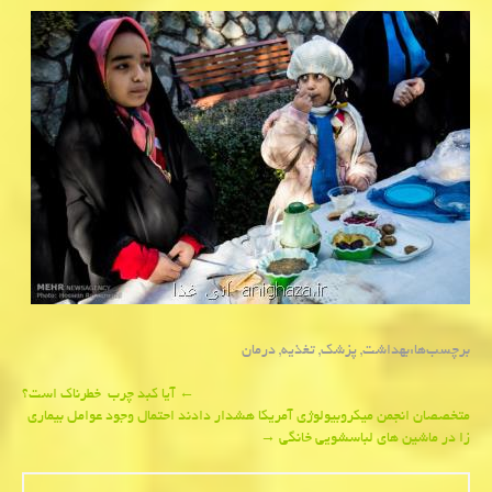
برچسب‌ها:
بهداشت
,
پزشك
,
تغذیه
,
درمان
Post
←
آیا كبد چرب خطرناك است؟
متخصصان انجمن میكروبیولوژی آمریكا هشدار دادند احتمال وجود عوامل بیماری
navigation
زا در ماشین های لباسشویی خانگی
→