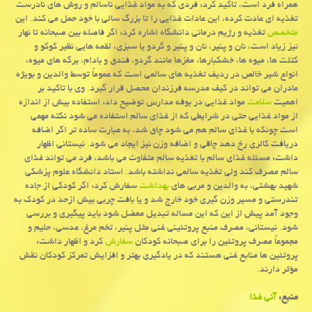
همراه فرد است، تاكید كرد: فردی كه به مواد غذایی ناسالم و روش های نادرست
تغذیه ای عادت كرده، این عادات غذایی را تا بزرگ سالی با خود حمل می كند. این
متخصص
تغذیه و رژیم درمانی دانشگاه اشاره كرد: اگر فاصله بین صبحانه تا نهار
نیز زیاد است، نان و پنیر، نان و پنیر و گردو یا سبزی، لقمه هایی نظیر كوكو و
كتلت ها، میوه ها، خشكبارها، مغزها مانند گردو، فندق و بادام، برگه های میوه،
انواع شیر خالص در ردیف تغذیه های سالمی است كه عموماً توسط والدین و بویژه
مادران می تواند در كیف مدرسه فرزندان محصل قرار گیرد. وی با تاكید بر
اهمیت
سلامت
مواد غذایی در بوفه مدارس توضیح داد: استفاده بیش از اندازه
از مواد غذایی حتی در شرایطی كه از غذای سالم استفاده می شود نكته مهمی
است چونكه با غذای سالم هم می شود چاق شد، به عبارت ساده تر اگر اضافه
دریافت كالری رخ دهد چاقی و اضافه وزن نیز ایجاد می شود. نیستانی اظهار
داشت: مسئله غذای سالم با تغذیه سالم متفاوت می باشد، فرد می تواند غذای
سالم مصرف كند ولی تغذیه سالمی نداشته باشد. استاد دانشگاه علوم پزشكی
شهید بهشتی، به والدین و مربی های
بهداشت
سفارش كرد: اگر كودكی از جاده
تندرستی و مسیر وزن گیری خود خارج شد و یا بافت چربی بیش ازحد در كودك به
وجود آمد پیش از این كه این مساله تبدیل معضل شود باید پیگیری و بررسی
شود. نیستانی، مصرف منبع پروتئینی غنی مثل پنیر، تخم مرغ، عدسی، حلیم و
مجموعاً مصرف پروتئین را برای صبحانه كودكان
سفارش
كرد و اظهار داشت:
پروتئین ها منابع غنی هستند كه در یادگیری بهتر و افزایش تمركز كودكان نقش
مؤثر دارند.
منبع:
آنی غذا