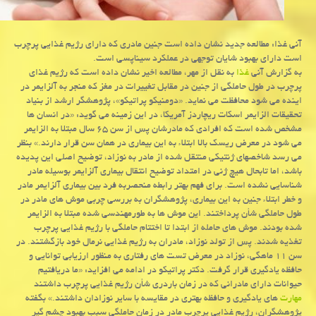
آنی غذا: مطالعه جدید نشان داده است جنین مادری كه دارای رژیم غذایی پرچرب
است دارای بهبود شایان توجهی در عملكرد سیناپسی است.
به گزارش آنی
غذا
به نقل از مهر، مطالعه اخیر نشان داده است كه رژیم غذای
پرچرب در طول حاملگی از جنین در مقابل تغییرات در مغز كه منجر به آلزایمر در
اینده می شود محافظت می نماید. «دومنیكو پراتیكو»، پژوهشگر ارشد از بنیاد
تحقیقات الزایمر اسكات ریچاردز آمریكا، در این زمینه می گوید: «در انسان ها
مشخص شده است كه افرادی كه مادرشان پس از سن ۶۵ سال مبتلا به الزایمر
می شود در معرض ریسك بالا ابتلاء به این بیماری در همان سن قرار دارند.» بنظر
می رسد شاخصهای ژنتیكی منتقل شده از مادر به نوزاد، توضیح اصلی این پدیده
باشد، اما تابحال هیچ ژنی در امتداد توضیح انتقال بیماری آلزایمر بوسیله مادر
شناسایی نشده است. برای فهم بهتر رابطه منحصربه فرد بین بیماری آلزایمر مادر
و خطر ابتلاء جنین به این بیماری، پژوهشگران به بررسی چربی موش های مادر در
طول حاملگی شأن پرداختند. این موش ها به طورمهندسی شده مبتلا به الزایمر
شده بودند. موش های حامله از ابتدا تا اختتام حاملگی با رژیم غذایی پرچرب
تغذیه شدند. پس از تولد نوزاد، مادران به رژیم غذایی نرمال خود بازگشتند. در
سن ۱۱ ماهگی، نوزاد در معرض تست های رفتاری به منظور ارزیابی توانایی و
حافظه یادگیری قرار گرفت. دكتر پراتیكو در ادامه می افزاید: «ما دریافتیم
حیوانات دارای مادرانی كه در زمان باردری شأن رژیم غذایی پرچرب داشتند
مهارت
های یادگیری و حافظه بهتری در مقایسه با سایر نوزادان داشتند.» بگفته
پژوهشگران، رژیم غذایی پرچرب مادر در زمان حاملگی سبب بهبود چشم گیر