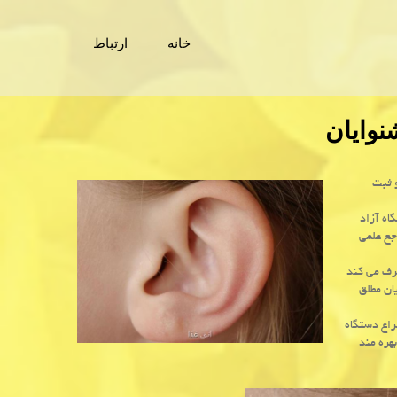
خانه
ارتباط
نوایان
 ثبت
اه آزاد
جع علمی
طرف می كند
یان مطلق
راع دستگاه
بهره مند