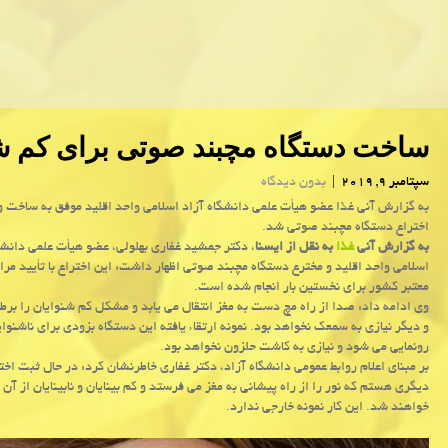
ساخت دستگاه مچبند صوتی برای كم ش
سپتامبر 9, 2019
|
بدون دیدگاه
به گزارش آنی غذا عضو هیأت علمی دانشگاه آزاد اسلامی واحد اقلید موفق به ساخت و
اختراع دستگاه مچبند صوتی شد.
به گزارش آنی
غذا
به نقل از ایسنا
، دكتر جمشید غفاری بهلولی، عضو هیأت علمی دانشگ
اسلامی واحد اقلید و مخترع دستگاه مچبند صوتی اظهار داشت: این اختراع با تأیید مرا
معتبر كشور برای نخستین بار انجام شده است.
وی ادامه داد: صدا از راه مچ دست به مغز انتقال می یابد و مشكل كم شنوایان را بر
و دیگر نیازی به سمعك نخواهد بود. نمونه ارتقاء یافته این دستگاه بزودی برای ناشنوا
رونمایی می شود و نیازی به كاشت حلزون نخواهد بود.
بر مبنای اعلام روابط عمومی دانشگاه آزاد، دكتر غفاری خاطرنشان كرد: در حال ثبت اخت
دیگری هستم كه نور را از راه پیشانی به مغز می فرستد و كم بینایان و نابینایان از آن 
خواهند شد. این كار نمونه خارجی ندارد.