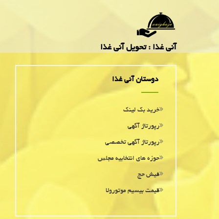
آنی غذا : تحویل آنی غذا
دوستان آنی غذا
خرید بک لینک
رپورتاژ آگهی
رپورتاژ آگهی تخصصی
حوزه های انتخابیه مجلس
فیش حج
قیمت بیسیم موتورولا