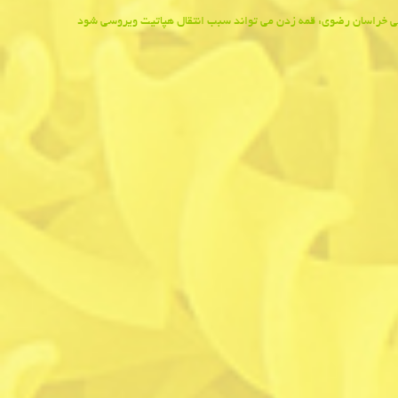
هی خراسان رضوی: قمه زدن می تواند سبب انتقال هپاتیت ویروسی شود