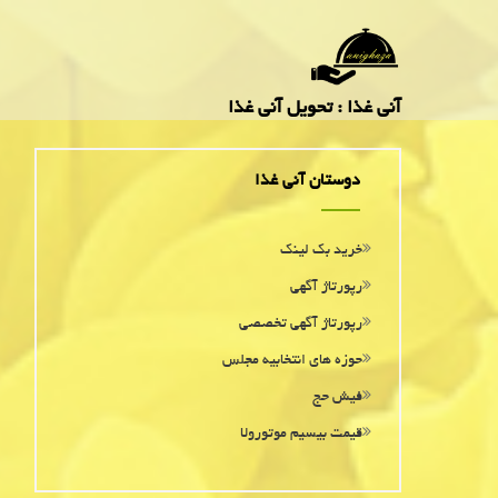
آنی غذا : تحویل آنی غذا
دوستان آنی غذا
خرید بک لینک
رپورتاژ آگهی
رپورتاژ آگهی تخصصی
حوزه های انتخابیه مجلس
فیش حج
قیمت بیسیم موتورولا