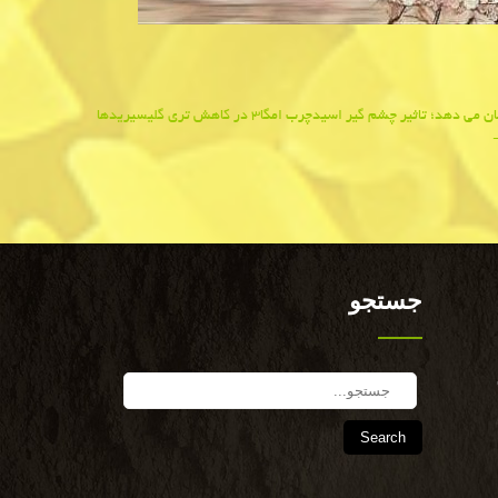
دهد؛ تاثیر چشم گیر اسیدچرب امگا۳ در كاهش تری گلیسیریدها
جستجو
Search