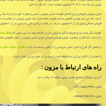
لباس عروس خوب را معمولا با نام " لباس عروس ترکیه " می شناسند در حالی که قیم
چیزی نزدیک به ۲۰ تا ۳۰ میلیون تومان است. اما یک راه حل!
مزون عروس فروتن برای کاهش قیمت لباس عروس، جنس و موارد خوب و درجه یک را ته
است، که این امر موجب کاهش شدید قیمت تمام شده یک لباس عروس در مقایسه با ی
فروتن مبلغی پایین تر از ۳ میلیون دارند. در موارد زیادی حتی به پایین تر از ۲ میلیون تومن هم می رسد.
قیمت ذکر شده برای فروشندگان و مزون داران خواهد بود به این دلیل که
پخش عمده
داراست. اما نگران نباشید، مزون فروتن فروش جزئی لباس عروس را هم با قیمتی مش
درضمن اگر طرح یا مدل لباس عروسی را از قبل پسندیده اید،
سفارش دوخت لباس 
با حمایت از کالای ایرانی به شکوفا شدن کسب و کار های ایرانی کمک کنید.
راه های ارتباط با مزون :
آدرس: چیتگر، مجتمع تجاری توبی، طبقه ۳، پلاک ۵۰۱
تلفن:
۰۹۱۰۶۵۸۰۴۴۸
تلفن:
۰۹۳۵۶۹۹۳۸۲۲