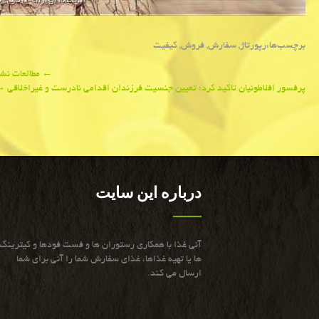
برچسب‌ها:
رپورتاژ
,
سفارش
,
فروش
,
كیفیت
Post
←
مطالعات نشان می 
پرفسور افلاطونیان تاكید كرد؛ تعیین جنسیت فرزندان اقدامی نادرست و غیراخلاقی
→
navigation
درباره این سایت
آنی غذا با همكاری رستوران ها و فست فودها و كیترینگ
ها یا تهیه غذاها، غذای سفارش شما را آنی برای شما
ارسال می كند.