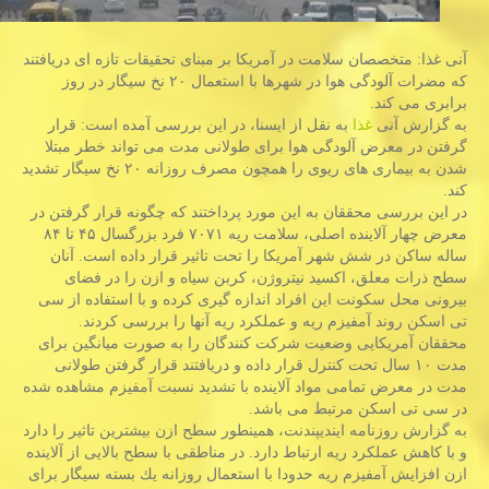
آنی غذا: متخصصان سلامت در آمریكا بر مبنای تحقیقات تازه ای دریافتند
كه مضرات آلودگی هوا در شهرها با استعمال ۲۰ نخ سیگار در روز
برابری می كند.
به گزارش آنی
غذا
به نقل از ایسنا، در این بررسی آمده است: قرار
گرفتن در معرض آلودگی هوا برای طولانی مدت می تواند خطر مبتلا
شدن به بیماری های ریوی را همچون مصرف روزانه ۲۰ نخ سیگار تشدید
كند.
در این بررسی محققان به این مورد پرداختند كه چگونه قرار گرفتن در
معرض چهار آلاینده اصلی، سلامت ریه ۷۰۷۱ فرد بزرگسال ۴۵ تا ۸۴
ساله ساكن در شش شهر آمریكا را تحت تاثیر قرار داده است. آنان
سطح ذرات معلق، اكسید نیتروژن، كربن سیاه و ازن را در فضای
بیرونی محل سكونت این افراد اندازه گیری كرده و با استفاده از سی
تی اسكن روند آمفیزم ریه و عملكرد ریه آنها را بررسی كردند.
محققان آمریكایی وضعیت شركت كنندگان را به صورت میانگین برای
مدت ۱۰ سال تحت كنترل قرار داده و دریافتند قرار گرفتن طولانی
مدت در معرض تمامی مواد آلاینده با تشدید نسبت آمفیزم مشاهده شده
در سی تی اسكن مرتبط می باشد.
به گزارش روزنامه ایندیپندنت، همینطور سطح ازن بیشترین تاثیر را دارد
و با كاهش عملكرد ریه ارتباط دارد. در مناطقی با سطح بالایی از آلاینده
ازن افزایش آمفیزم ریه حدودا با استعمال روزانه یك بسته سیگار برای