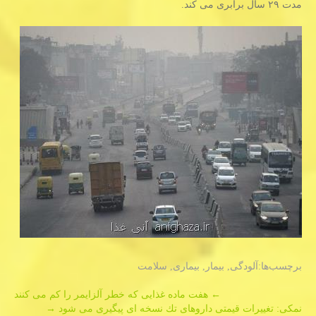
مدت ۲۹ سال برابری می كند.
برچسب‌ها:
آلودگی
,
بیمار
,
بیماری
,
سلامت
Post
←
هفت ماده غذایی كه خطر آلزایمر را كم می كنند
نمكی: تغییرات قیمتی داروهای تك نسخه ای پیگیری می شود
→
navigation