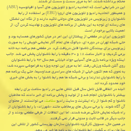
محكم برداشته شدند، اما به مرور سست و سست تر شدند.
این در شرایطی است كه اتحادیه رادیو و تلویزیون های آسیا و اقیانوسیه (ABU)
و همینطور اتحادیه رادیو و تلویزیون های اروپا (EBU) بر استفاده از رابط
ناشنوایان و زیرنویس در تلویزیون های دولتی تاكید دارند و از نگاه این تشكل
های رسانه ای توجه به این بخش از برنامه های تلویزیون و نهادینه كردن آن، از
اهمیت بالایی برخودار است.
تلویزیون ایران در مقطعی از پیشتازان این امر در میان كشورهای همسایه بود و
حتی شبكه تهران در دوره ای، دیالوگ های تمام آثار نمایشی خویش را به صورت
زیرنویس برای بینندگان ناشنوا قابل دریافت كرد. در مقطعی هم برنامه «به خانه
برمی گردیم» و اخبار ساعت ۱۸ و ۳۰ دقیقه با رابط ناشنوایان پخش می شد. جالب
اینكه ویژه برنامه بازی های آسیایی جواد خیابانی هم سال ۹۳ با رابط ناشنوایان
روی آنتن شبكه ورزش رفت. اما به مرور این توجه ویژه به فراموشی سپرده شد؛
به نحوی كه هم اكنون خیلی از شبكه های سراسری صداوسیما، حتی یك برنامه هم
با رابط ناشنوایان ندارند! و برخی شبكه ها هم رابط ناشنوا را به بخش های خبری
خود محدود كرده اند.
البته در اتفاقی قابل تامل سال قبل تلاش هایی در رادیو سلامت برای رابطه
بیشتر با ناشنوایان انجام شد و از تولید و پخش برنامه ای خبر دادند كه مخاطبان
ناشنوا و كم شنوا از راه اینترنت و سایت رادیو
سلامت
، می توانستند از محتوای
آن آگاه شوند. یا برخی سریال های پرمخاطب مانند «شهرزاد» با رابط ناشنوایان از
راه شبكه نمایش خانگی عرضه شدند، اما این اتفاقات از طرفی مقطعی بودند و از
جانب دیگر در قالب ثابت و مدونی قرار نمی گرفتند.
در همین حال، مسوول كارگروه ناشنوایان سازمان بهزیستی كشور از تلاش این
سازمان برای برگشت رابط ناشنوایان به برنامه ها خبر می دهد.