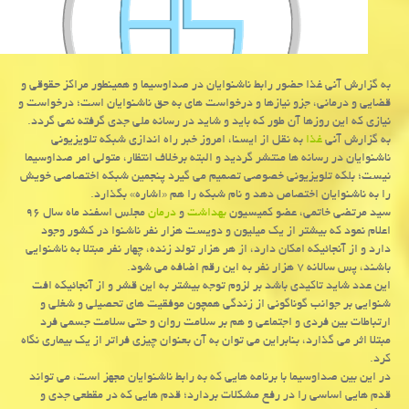
به گزارش آنی غذا حضور رابط ناشنوایان در صداوسیما و همینطور مراكز حقوقی و
قضایی و درمانی، جزو نیازها و درخواست های به حق ناشنوایان است؛ درخواست و
نیازی كه این روزها آن طور كه باید و شاید در رسانه ملی جدی گرفته نمی گردد.
به گزارش آنی
غذا
به نقل از ایسنا، امروز خبر راه اندازی شبكه تلویزیونی
ناشنوایان در رسانه ها منتشر گردید و البته برخلاف انتظار، متولی امر صداوسیما
نیست؛ بلكه تلویزیونی خصوصی تصمیم می گیرد پنجمین شبكه اختصاصی خویش
را به ناشنوایان اختصاص دهد و نام شبكه را هم «اشاره» بگذارد.
سید مرتضی خاتمی، عضو كمیسیون
بهداشت
و
درمان
مجلس اسفند ماه سال ۹۶
اعلام نمود كه بیشتر از یك میلیون و دویست هزار نفر ناشنوا در كشور وجود
دارد و از آنجائیكه امكان دارد، از هر هزار تولد زنده، چهار نفر مبتلا به ناشنوایی
باشند، پس سالانه ۷ هزار نفر به این رقم اضافه می شود.
این عدد شاید تاكیدی باشد بر لزوم توجه بیشتر به این قشر و از آنجائیكه افت
شنوایی بر جوانب گوناگونی از زندگی همچون موفقیت های تحصیلی و شغلی و
ارتباطات بین فردی و اجتماعی و هم بر سلامت روان و حتی سلامت جسمی فرد
مبتلا اثر می گذارد، بنابراین می توان به آن بعنوان چیزی فراتر از یك بیماری نگاه
كرد.
در این بین صداوسیما با برنامه هایی كه به رابط ناشنوایان مجهز است، می تواند
قدم هایی اساسی را در رفع مشكلات بردارد؛ قدم هایی كه در مقطعی جدی و