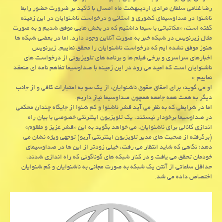
رضا غلامی سلطان مرادی اردیبهشت ماه امسال با تاكید بر ضرورت حضور رابط
ناشنوا در صداوسیمای كشوری و استانی و درخواست ناشنوایان در این زمینه
گفته است: «مكاتباتی با سیما داشتیم كه در بخش هایی موفق شدیم و به صورت
مثال زیرنویس در شبكه خبر به صورت آنلاین وجود دارد. اما در بعضی شبكه ها
هنوز موفق نشده ایم كه درخواست ناشنوایان را محقق نماییم. زیرنویس
اخبارهای سراسری و برخی فیلم ها و برنامه های تلویزیونی از درخواست های
ناشنوایان است كه امید می رود در این زمینه با صداوسیما تفاهم نامه ای منعقد
نماییم.»
او می گوید: برای احقاق حقوق ناشنوایان، از یك سو به اعتبارات كافی و از جانب
دیگر به همت همه جامعه همچون صداوسیما نیاز داریم.
اما در شرایطی كه به نظر می آید قشر ناشنوا و كم شنوا از جایگاه چندان محكمی
در صداوسیما برخودار نیستند، یك تلویزیون اینترنتی خصوصی با بیان راه
اندازی كانالی برای ناشنوایان، می خواهد بگوید به این «قشر عزیز و مظلوم»
(برگرفته از صحبت های مدیر تلویزیون اینترنتی آریو) توجهی ویژه نشان می
دهد؛ نگاهی كه شاید انتظار می رفت، خیلی زودتر از این ها در صداوسیمای
خودمان تحقق می یافت و در كنار شبكه های گوناگونی كه راه اندازی شدند،
حداقل ساعاتی از آنتن یك شبكه به صورت مجانی به ناشنوایان و كم شنوایان
اختصاص داده می شد.