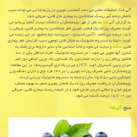
آنی غذا: تحقیقات نشان می دهد گنجاندن بلوبری در رژیم غذایی می تواند سبب
كاهش چشم گیر ریسك مبتلاشدن به بیماری های قلبی-عروقی شود.
به گزارش آنی
غذا
به نقل از مهر، پژوهشگران دانشگاه ایست آنجلیا بریتانیا می
گویند مصرف روزانه یك فنجان بلوبری خطر مبتلاشدن به بیماری قلبی-عروقی را
تا ۱۵ درصد می كاهد. «آدین كسیدی»، سرپرست تیم تحقیق، در این زمینه می
گوید: «ابتلا به سندروم متابولیك به شكل قابل توجهی سبب افزایش خطر بیماری
قلبی،
سكته
و دیابت می شود و غالباً استاتین ها و سایر داروها برای كمك به
كنترل آنها تجویز می شود.» در سندروم متابولیك، افراد حداقل یكی از سه
فاكتور پرخطر زیر را دارند: فشارخون بالا، قندخون بالا، چربی اضافی دور كمر،
میزان پایین كلسترول خوب HDL و میزان بالا تری گلیسیریدها. در این مطالعه،
پژوهشگران تاثیر مصرف روزانه بلوبری را در ۱۳۸ فرد چاق و دارای اضافه وزن
(میانگین سنی ۵۰ تا ۷۵ سال) و مبتلا به سندروم متابولیك بررسی كردند.
پژوهشگران دریافتند مصرف روزانه یك فنجان بلوبری منجر به بهبود عملكرد
عروق خونی و سفتی شریان ها می شود و در نتیجه ریسك بیماری قلبی-عروقی
بین ۱۲ تا ۱۵ درصد كاسته می شود.
منبع:
آنی غذا