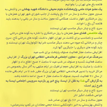
مشاركت كردند كه در خود مدارس هزینه شد.
فاتحه باغ های تهران را بخوانیم
یك عضو هیات علمی پژوهشكده علوم محیطی دانشگاه شهید بهشتی
در واكنش به
صدور مجوز ساخت و ساز در ۶۲ باغ پایتخت از جانب شورای شهر تهران همزمان با
روز درختكاری اظهار داشت: هنگامی كه مجوز ساخت و ساز در باغی را بدهند باید
فاتحه آن باغ را خواند.
سرو، كاج و چنار دیگر مناسب تهران نیستند
یك
متخصص
فضای سبز
همزمان با روز درختكاری با اشاره به گونه های درختی
مناسب و نامناسب برای كاشت در تهران اظهار داشت: گونه های درختی كاج، سرو،
چنار و درختانی كه میوه می دهند دیگر مناسب شرایط اكولوژیك تهران نیستند و
باید گونه های دیگری را جایگزین آنها كرد.
افزایش ساعت مجاز فعالیت صنوف پایتخت برای شب عید
سرهنگ مراد مرادی -معاون اجتماعی فرماندهی انتظامی تهران بزرگ
از افزایش
ساعت فعالیت كسبه و صنوف در شب عید تا ساعت ۲ صبح اطلاع داد و اظهار
داشت: با عنایت به افزایش حجم ترافیك در ایام منتهی به آخر سال بخصوص در
مراكز خرید با تدبیر فرماندهی انتظامی تهران بزرگ مقرر شد تا در ایام باقی مانده
از سال ۹۷ فعالیت كسبه، صنوف تا ساعت مجاز ۲ صبح ادامه داشته باشد.
به گزارش آنی
غذا
به نقل از ایسنا، پنج خبر پر بازدید سرویس اجتماعی ایسنا به
شرح زیر است:
سرو، كاج و چنار دیگر مناسب تهران نیستند
خواص شگفت انگیز انار
مجوز ساخت و ساز در ۶۲ باغ تهران صادر شد
واكنش بهزیستی به خبر «خودكشی دسته جمعی معتادان در كمپ بندرعباس»