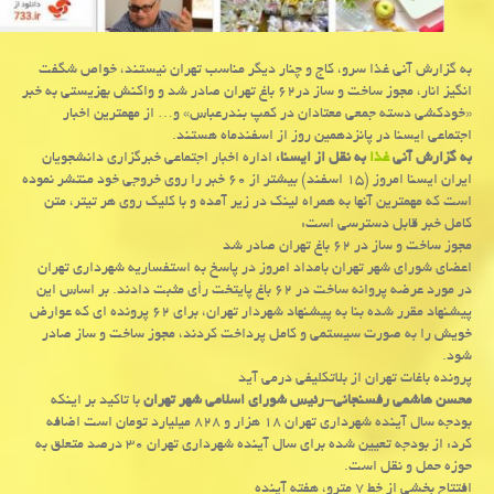
به گزارش آنی غذا سرو، كاج و چنار دیگر مناسب تهران نیستند، خواص شگفت
انگیز انار، مجوز ساخت و ساز در۶۲ باغ تهران صادر شد و واكنش بهزیستی به خبر
«خودكشی دسته جمعی معتادان در كمپ بندرعباس» و… از مهمترین اخبار
اجتماعی ایسنا در پانزدهمین روز از اسفندماه هستند.
به گزارش آنی
غذا
به نقل از ایسنا،
اداره اخبار اجتماعی خبرگزاری دانشجویان
ایران ایسنا امروز (۱۵ اسفند) بیشتر از ۶۰ خبر را روی خروجی خود منتشر نموده
است كه مهمترین آنها به همراه لینك در زیر آمده و با كلیك روی هر تیتر، متن
كامل خبر قابل دسترسی است:
مجوز ساخت و ساز در ۶۲ باغ تهران صادر شد
اعضای شورای شهر تهران بامداد امروز در پاسخ به استفساریه شهرداری تهران
در مورد عرضه پروانه ساخت در ۶۲ باغ پایتخت رأی مثبت دادند. ‎بر اساس این
پیشنهاد مقرر شده بنا به پیشنهاد شهردار تهران، برای ۶۲ پرونده ای كه عوارض
خویش را به صورت سیستمی و كامل پرداخت كردند، مجوز ساخت و ساز صادر
شود.
پرونده باغات تهران از بلاتكلیفی درمی آید
محسن هاشمی رفسنجانی-رئیس شورای اسلامی شهر تهران
با تاكید بر اینكه
بودجه سال آینده شهرداری تهران ۱۸ هزار و ۸۲۸ میلیارد تومان است اضافه
كرد: از بودجه تعیین شده برای سال آینده شهرداری تهران ۳۰ درصد متعلق به
حوزه حمل و نقل است.
افتتاح بخشی از خط ۷ مترو، هفته آینده