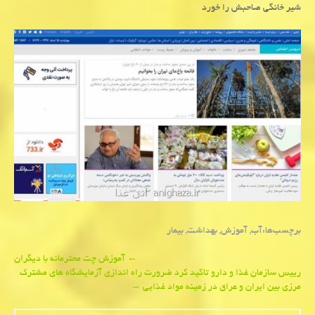
شیر خانگی صاحبش را خورد
برچسب‌ها:
آب
,
آموزش
,
بهداشت
,
بیمار
Post
←
آموزش چت محترمانه با دیگران
رییس سازمان غذا و دارو تاكید كرد ضرورت راه اندازی آزمایشگاه های مشترك
navigation
مرزی بین ایران و عراق در زمینه مواد غذایی
→