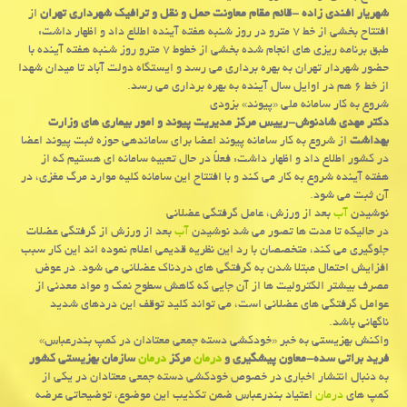
شهریار افندی زاده -قائم مقام معاونت حمل و نقل و ترافیك شهرداری تهران
از
افتتاح بخشی از خط ۷ مترو در روز شنبه هفته آینده اطلاع داد و اظهار داشت:
طبق برنامه ریزی های انجام شده بخشی از خطوط ۷ مترو روز شنبه هفته آینده با
حضور شهردار تهران به بهره برداری می رسد و ایستگاه دولت آباد تا میدان شهدا
از خط ۶ هم در اوایل سال آینده به بهره برداری می رسد.
شروع به كار سامانه ملی «پیوند» بزودی
دكتر مهدی شادنوش-رییس مركز مدیریت پیوند و امور بیماری های وزارت
بهداشت
از شروع به كار سامانه پیوند اعضا برای ساماندهی حوزه ثبت پیوند اعضا
در كشور اطلاع داد و اظهار داشت: فعلاً در حال تعبیه سامانه ای هستیم كه از
هفته آینده شروع به كار می كند و با افتتاح این سامانه كلیه موارد مرگ مغزی، در
آن ثبت می شود.
نوشیدن
آب
بعد از ورزش، عامل گرفتگی عضلانی
در حالیكه تا مدت ها تصور می شد نوشیدن
آب
بعد از ورزش از گرفتگی عضلات
جلوگیری می كند، متخصصان با رد این نظریه قدیمی اعلام نموده اند این كار سبب
افزایش احتمال مبتلا شدن به گرفتگی های دردناك عضلانی می شود. در عوض
مصرف بیشتر الكترولیت ها از آن جایی كه كاهش سطوح نمك و مواد معدنی از
عوامل گرفتگی های عضلانی است، می تواند كلید توقف این دردهای شدید
ناگهانی باشد.
واكنش بهزیستی به خبر «خودكشی دسته جمعی معتادان در كمپ بندرعباس»
فرید براتی سده-معاون پیشگیری و
درمان
مركز
درمان
سازمان بهزیستی كشور
به دنبال انتشار اخباری در خصوص خودكشی دسته جمعی معتادان در یكی از
كمپ های
درمان
اعتیاد بندرعباس ضمن تكذیب این موضوع، توضیحاتی عرضه