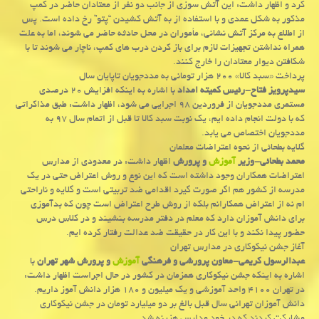
كرد و اظهار داشت: این آتش سوزی از جانب دو نفر از معتادان حاضر در كمپ
مذكور به شكل عمدی و با استفاده از به آتش كشیدن “پتو” رخ داده است. پس
از اطلاع به مركز آتش نشانی، مأموران در محل حادثه حاضر می شوند، اما به علت
همراه نداشتن تجهیزات لازم برای باز كردن درب های كمپ، ناچار می شوند تا با
شكافتن دیوار معتادان را خارج كنند.
پرداخت «سبد كالا» ۲۰۰ هزار تومانی به مددجویان تاپایان سال
سیدپرویز فتاح-رئیس كمیته امداد
با اشاره به اینكه افزایش ۲۰ درصدی
مستمری مددجویان از فروردین ۹۸ اجرایی می شود، اظهار داشت: طبق مذاكراتی
كه با دولت انجام داده ایم، یك نوبت سبد كالا تا قبل از اتمام سال ۹۷ به
مددجویان اختصاص می یابد.
گلایه بطحائی از نحوه اعتراضات معلمان
محمد بطحائی-وزیر
آموزش
و پرورش
اظهار داشت: در معدودی از مدارس
اعتراضات همكاران وجود داشته است كه این نوع و روش اعتراض حتی در یك
مدرسه از كشور هم اگر صورت گیرد اقدامی ضد تربیتی است و گلایه و ناراحتی
ام نه از اعتراض همكارانم بلكه از روش طرح اعتراض است چون كه بدآموزی
برای دانش آموزان دارد كه معلم در دفتر مدرسه بنشیند و در كلاس درس
حضور پیدا نكند و با این كار در حقیقت ضد عدالت رفتار كرده ایم.
آغاز جشن نیكوكاری در مدارس تهران
عبدالرسول كریمی-معاون پرورشی و فرهنگی
آموزش
و پرورش شهر تهران
با
اشاره به اینكه جشن نیكوكاری همزمان در كشور در حال اجراست اظهار داشت:
در تهران ۴۱۰۰ واحد آموزشی و یك میلیون و ۱۸۰ هزار دانش آموز داریم.
دانش آموزان تهرانی سال قبل بالغ بر دو میلیارد تومان در جشن نیكوكاری