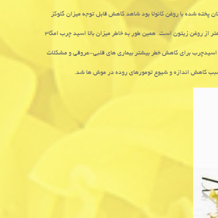
 غذایی شان حاوی نان پخته شده با روغن كانولا بود شاهد كاهش قابل توجه میزان گلوكز
محققان عنوان می كنند كه روغن كانولا تنها حاوی ۷ درصد چربی اشباع شده است كه كمتر از روغن زیتون است. همین طور به خاطر میزان بالا اسید چرب امگا۳
اسیدچرب برای كاهش خطر بیشتر بیماری های قلبی-عروقی و مشكلات
 سبب كاهش اندازه و شیوع تومورهای روده در موش ها شد.