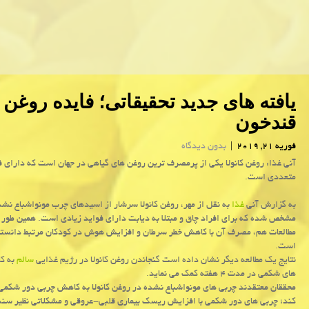
یافته های جدید تحقیقاتی؛ فایده روغن
قندخون
فوریه 21, 2019
|
بدون دیدگاه
آنی غذا: روغن كانولا یكی از پرمصرف ترین روغن های گیاهی در جهان است كه دارای ف
متعددی است.
به گزارش آنی
غذا
به نقل از مهر، روغن كانولا سرشار از اسیدهای چرب مونواشباع نش
مشخص شده كه برای افراد چاق و مبتلا به دیابت دارای فواید زیادی است. همین طور
مطالعات هم، مصرف آن با كاهش خطر سرطان و افزایش هوش در كودكان مرتبط دانست
است.
نتایج یك مطالعه دیگر نشان داده است گنجاندن روغن كانولا در رژیم غذایی
سالم
به ك
های شكمی در مدت ۴ هفته كمك می نماید.
محققان معتقدند چربی های مونواشباع نشده در روغن كانولا به كاهش چربی دور شكم
كند؛ چربی های دور شكمی با افزایش ریسك بیماری قلبی-عروقی و مشكلاتی نظیر سن