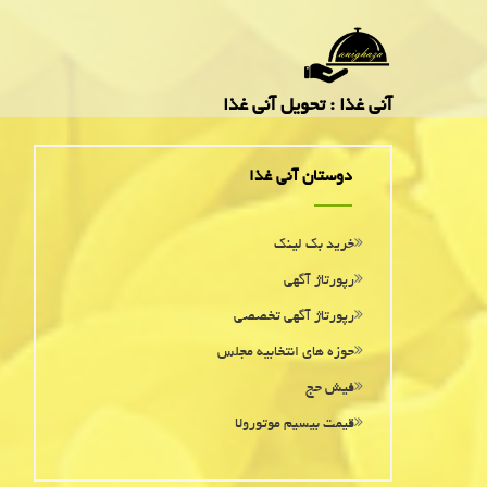
آنی غذا : تحویل آنی غذا
دوستان آنی غذا
خرید بک لینک
رپورتاژ آگهی
رپورتاژ آگهی تخصصی
حوزه های انتخابیه مجلس
فیش حج
قیمت بیسیم موتورولا