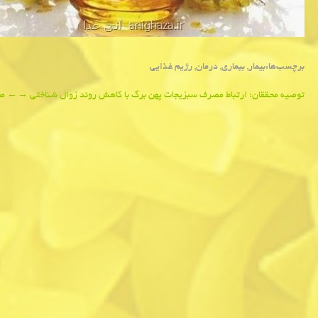
برچسب‌ها:
بیمار
,
بیماری
,
درمان
,
رژیم غذایی
Post
توصیه محققان؛ ارتباط مصرف سبزیجات پهن برگ با كاهش روند زوال شناختی
→
←
مط
navigation