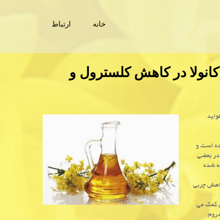
خانه
ارتباط
 كانولا در كاهش كلسترول و
واید
ده است و
 در بعضی
ه شده
اهش چربی
ی كمك می
دروم