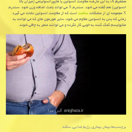
سندرم X:
به این عارضه مقاومت انسولین یا هایپرانسولینمی (میزان بالا
انسولین) هم گفته می شود. سندرم X می تواند باعث اضافه وزن شود. سندرم
X مجموعه ای از مشكلات
سلامت
است كه از مقاومت انسولین نشات می گیرد.
زمانی كه بدن به انسولین مقاوم می شود، سایر هورمون های كه می توانند به
متابولیسم كمك كنند به خوبی كار نكرده و می توانند منجر به چاقی شوند.
برچسب‌ها:
بیمار
,
بیماری
,
رژیم غذایی
,
سكته