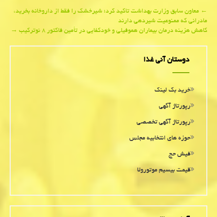
Post
←
معاون سابق وزارت بهداشت تاكید كرد؛ شیرخشك را فقط از داروخانه بخرید،
مادرانی كه ممنوعیت شیردهی دارند
navigation
كاهش هزینه درمان بیماران هموفیلی و خودكفایی در تأمین فاكتور ۸ نوتركیب
→
دوستان آنی غذا
خرید بک لینک
رپورتاژ آگهی
رپورتاژ آگهی تخصصی
حوزه های انتخابیه مجلس
فیش حج
قیمت بیسیم موتورولا