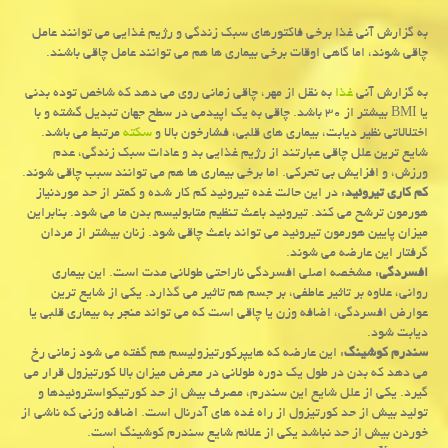
به گزارش آنی غذا برخی فاكتورهای سبك زندگی و رژیم غذایی می توانند عامل
چاقی شوند، اما گاهی اوقات برخی بیماری ها هم می توانند عامل چاقی باشند.
به گزارش آنی
غذا
به نقل از مهر، چاقی زمانی روی می دهد كه شاخص توده بدنی
یا BMI بیشتر از ۳۰ باشد. چاقی به یك اپیدمی در سطح جهان تبدیل گشته و با
اختلالاتی نظیر دیابت، بیماری های قلبی، فشارخون بالا و
سكته
مرتبط می باشد.
شایع ترین علل چاقی عبارتند از رژیم غذایی بد و عادات سبك زندگی، عدم
ورزش، و افزایش بی تحركی. اما برخی بیماری ها هم می توانند سبب چاقی شوند.
كم كاری تیروئید
: در این حالت غده تیروئید كم كار شده و كمتر از حد موردنیاز
هورمون ترشح می كند. تیروئید باعث تنظیم متابولیسم بدن ما می شود. بنابراین
میزان پایین هورمون تیروئید می تواند باعث چاقی شود. زنان بیشتر از مردان
گرفتار این عارضه می شوند.
افسردگی
: مشخصه اصلی افسردگی ناراحتی طولانی مدت است. این بیماری
روانی، علاوه بر تاثیر عاطفی، بر جسم هم تاثیر می گذارد. یكی از شایع ترین
عوارض افسردگی، اضافه وزن یا چاقی است كه می تواند منجر به بیماری قلبی یا
دیابت شود.
سندرم كوشینگ
: این عارضه كه هایپركورتیزولیسم هم گفته می شود زمانی رخ
می دهد كه بدن در طول یك دوره طولانی در معرض میزان بالا كورتیزول قرار می
گیرد. یكی از علل شایع این سندرم، مصرف بیش از حد كورتیكواستروئیدها و
تولید بیش از حد كورتیزول از راه غده های آدرنال است. اضافه وزنی كه ناشی از
خوردن بیش از حد نباشد یكی از علائم شایع سندرم كوشینگ است.