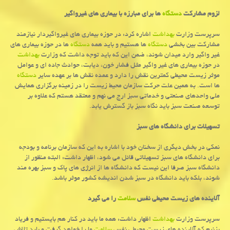
لزوم مشاركت
دستگاه
ها برای مبارزه با بیماری های غیرواگیر
سرپرست وزارت
بهداشت
اشاره كرد: در حوزه بیماری های غیرواگیردار نیازمند
مشاركت بین بخشی
دستگاه
ها هستیم و باید همه
دستگاه
ها در حوزه بیماری های
غیر واگیر وارد میدان شوند، ضمن این كه باید توجه داشت كه وزارت
بهداشت
در حوزه بیماری های غیر واگیر مثل فشار خون، دیابت، حوادث جاده ای و عوامل
موثر زیست محیطی كمترین نقش را دارد و عمده نقش ها بر عهده سایر
دستگاه
ها است. به همین علت حركت سازمان محیط زیست را در زمینه برگزاری همایش
ملی واحدهای صنعتی و خدماتی سبز ارج می نهم و معتقد هستم كه علاوه بر
توسعه صنعت سبز باید نگاه سبز باز گسترش یابد.
تسهیلات برای دانشگاه های سبز
نمكی در بخش دیگری از سخنان خود با اشاره به این كه سازمان برنامه و بودجه
برای دانشگاه های سبز تسهیلاتی قائل می شود، اظهار داشت: البته منظور از
دانشگاه سبز صرفا این نیست كه دانشگاه ها از انرژی های پاك و سبز بهره مند
شوند، بلكه باید دانشگاه در سبز شدن اندیشه كشور موثر باشد.
آلاینده های زیست محیطی نفس
سلامت
را می گیرد
سرپرست وزارت
بهداشت
اظهار داشت: همه ما باید در كنار هم بایستیم و فریاد