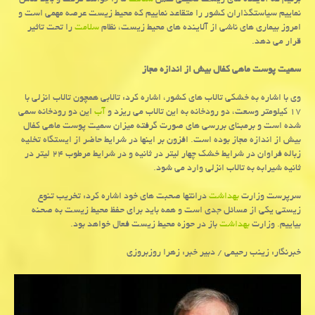
بزنیم كه آلاینده های زیست محیطی نفس
سلامت
ما را خواهد گرفت و باید تلاش
نماییم سیاستگذاران كشور را متقاعد نماییم كه محیط زیست عرصه مهمی است و
امروز بیماری های ناشی از آلاینده های محیط زیست، نظام
سلامت
را تحت تاثیر
قرار می دهد.
سمیت پوست ماهی كفال بیش از اندازه مجاز
وی با اشاره به خشكی تالاب های كشور، اشاره كرد: تالابی همچون تالاب انزلی با
۱۷ كیلومتر وسعت، دو رودخانه به این تالاب می ریزد و
آب
این دو رودخانه سمی
شده است و برمبنای بررسی های صورت گرفته میزان سمیت پوست ماهی كفال
بیش از اندازه مجاز بوده است. افزون بر اینها در شرایط حاضر از ایستگاه تخلیه
زباله فراوان در شرایط خشك چهار لیتر در ثانیه و در شرایط مرطوب ۲۴ لیتر در
ثانیه شیرابه به تالاب انزلی وارد می شود.
سرپرست وزارت
بهداشت
درانتها صحبت های خود اشاره كرد: تخریب تنوع
زیستی یكی از مسائل جدی است و همه باید برای حفظ محیط زیست به صحنه
بیاییم. وزارت
بهداشت
باز در حوزه محیط زیست فعال خواهد بود.
خبرنگار: زینب رحیمی / دبیر خبر: زهرا روزبروزی