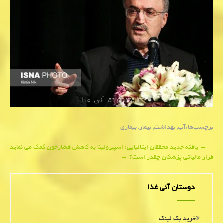
برچسب‌ها:
آب
,
بهداشت
,
بیمار
,
بیماری
Post
←
یافته جدید محققان ایتالیایی؛ اسپیرولینا به كاهش فشارخون كمك می نماید
فرار مالیاتی پزشكان چقدر است؟
→
navigation
دوستان آنی غذا
خرید بک لینک