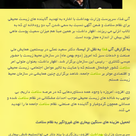
آنی غذا: سرپرست وزارت بهداشت با اشاره به تهدید آلاینده های زیست محیطی
برای نظام سلامت و ضمن آگهی نسبت به سمی شدن آب دو رودخانه ای كه به
تالاب انزلی می ریزند، اظهار داشت: بر همین مبنا هم میزان سمیت پوست ماهی
كفال بیش از اندازه مجاز بوده است.
به گزارش آنی
غذا
به نقل از ایسنا،
دكتر سعید نمكی در بیستمین همایش ملی
صنعت و خدمات سبز كه امروز (دوم بهمن ماه) در سازمان محیط زیست با حضور
عیسی كلانتری – رئیس این سازمان برگزار شد، اظهار داشت: بعنوان متولی امر
سلامت
كشور خوشحال هستم كه با عنایت به تاثیر عوامل اجتماعی، زیست محیطی
و اقتصادی موثر بر
سلامت
جامعه، شاهد برگزاری چنین همایشی در سازمان محیط
زیست هستم.
وی افزود: امروزه با وجود همه دستاوردهایی كه در عرصه
سلامت
داریم، بی
توجهی به شاخه های زیست محیطی موجب احداث مشكلاتی در نظام
سلامت
شده و
مسائلی همچون گردوغبار و آلاینده های صنعتی، نظام
سلامت
جامعه ما را تهدید
می كند.
تحمیل هزینه های سنگین بیماری های غیرواگیر به نظام سلامت
سرپرست وزارت
بهداشت
افزود: روزگاری با پنج دلار می توانستیم شش بیماری