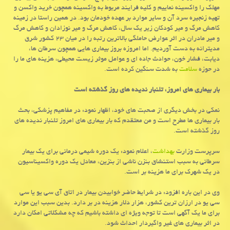
مهلك را واكسینه نماییم و كلیه فرایند مربوط به واكسینه همچون خرید واكسن و
تهیه زنجیره سرد آن و سایر موارد بر عهده خودمان بود. در همین راستا در زمینه
كاهش مرگ و میر كودكان زیر یك سال، كاهش مرگ و میر نوزادان و كاهش مرگ
و میر مادران در اثر عوارض حاملگی بالاترین رتبه را در میان ۲۳ كشور شرق
مدیترانه به دست آوردیم. اما امروزه بروز بیماری هایی همچون سرطان ها،
دیابت، فشار خون، حوادث جاده ای و عوامل موثر زیست محیطی، هزینه های ما را
در حوزه
سلامت
به شدت سنگین كرده است.
بار بیماری های امروز، تلنبار ندیده های روز گذشته است
نمكی در بخش دیگری از صحبت های خود، اظهار نمود: در مفاهیم پزشكی، بحث
بار بیماری ها مطرح است و من معتقدم كه بار بیماری های امروز تلنبار ندیده های
روز گذشته است.
سرپرست وزارت
بهداشت
، اعلام نمود: یك دوره شیمی درمانی برای یك بیمار
سرطانی به سبب استنشاق بنزن ناشی از بنزین، معادل یك دوره واكسیناسیون
در یك شهرك برای ما هزینه بر است.
وی در این باره افزود: در شرایط حاضر خوابیدن بیمار در اتاق آی سی یو یا سی
سی یو در ارزان ترین كشور، هزار دلار هزینه در بر دارد. بدین سبب این موارد
برای ما یك آگهی است تا توجه ویژه ای داشته باشیم كه چه مشكلاتی امكان دارد
در اثر بیماری های غیر واگیردار احداث شود.