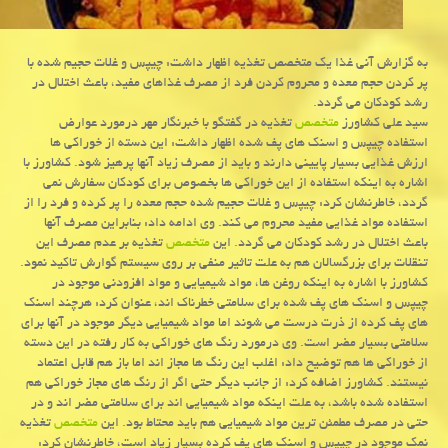
به گزارش آنی غذا یك متخصص تغذیه اظهار داشت: چیپس و غلات حجیم شده با
پر كردن حجم معده و محروم كردن فرد از مصرف غذاهای مفید، باعث اختلال در
رشد كودكان می گردد.
سید علی كشاورز
متخصص
تغذیه در گفتگو با خبرنگار مهر درمورد عوارض
استفاده چیپس و اسنك های پف شده اظهار داشت: این دسته از خوراكی ها
ارزش غذایی بسیار پایینی دارند و باید از مصرف زیاد آنها پرهیز شود. كشاورز با
اشاره به اینكه استفاده از این خوراكی ها بخصوص برای كودكان سفارش نمی
گردد، خاطرنشان كرد: چیپس و غلات حجیم شده حجم معده را پر كرده و فرد را از
استفاده مواد غذایی مفید محروم می كند. وی ادامه داد: بنابراین مصرف آنها
باعث اختلال در رشد كودكان می گردد. این
متخصص
تغذیه بر عدم مصرف این
تنقلات برای بزرگسالان هم به علت تاثیر منفی بر روی سیستم گوارش تاكید نمود.
كشاورز با اشاره به اینكه روغن ها، مواد شیمیایی و مواد افزودنی موجود در
چیپس و اسنك های پف شده برای سلامتی خطرناك اند، عنوان كرد: هرچند اسنك
های پف كرده از ذرت درست می شوند اما مواد شیمیایی دیگر موجود در آنها برای
سلامتی بسیار مضر است. وی درمورد رنگ های خوراكی به كار رفته در این دسته
از خوراكی ها هم توضیح داد: اغلب این رنگ ها مجاز اند اما باز هم قابل اعتماد
نیستند. كشاورز اضافه كرد: از جانب دیگر حتی اگر از رنگ های مجاز خوراكی هم
استفاده شده باشد، به علت اینكه مواد شیمیایی اند برای سلامتی مضر اند و در
حتی در مصرف مطمئن ترین مواد شیمیایی هم باید محتاط بود. این
متخصص
تغذیه
نمك موجود در چیپس و اسنك های پف كرده بسیار زیاد است، خاطرنشان كرد: