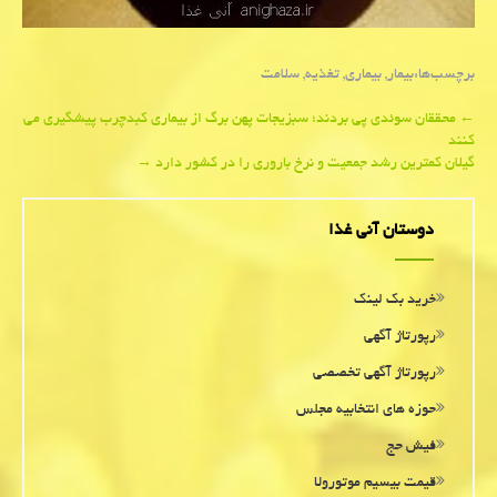
برچسب‌ها:
بیمار
,
بیماری
,
تغذیه
,
سلامت
Post
←
محققان سوئدی پی بردند؛ سبزیجات پهن برگ از بیماری كبدچرب پیشگیری می
كنند
navigation
گیلان كمترین رشد جمعیت و نرخ باروری را در كشور دارد
→
دوستان آنی غذا
خرید بک لینک
رپورتاژ آگهی
رپورتاژ آگهی تخصصی
حوزه های انتخابیه مجلس
فیش حج
قیمت بیسیم موتورولا