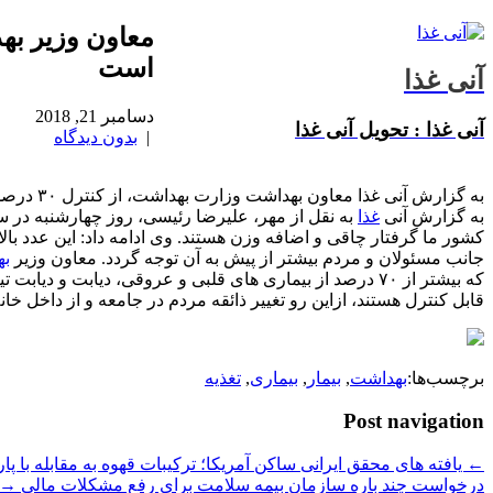
است
آنی غذا
دسامبر 21, 2018
آنی غذا : تحویل آنی غذا
|
بدون دیدگاه
به گزارش آنی غذا معاون بهداشت وزارت بهداشت، از كنترل ۳۰ درصد سرطان ها با اصلاح روش های تغذیه ای در كشور اطلاع داد.
به گزارش آنی
غذا
كشور ما گرفتار چاقی و اضافه وزن هستند. وی ادامه داد: این عدد ب
جانب مسئولان و مردم بیشتر از پیش به آن توجه گردد. معاون وزیر
به
قابل كنترل هستند، ازاین رو تغییر ذائقه مردم در جامعه و از داخل خانه
برچسب‌ها:
بهداشت
,
بیمار
,
بیماری
,
تغذیه
Post navigation
←
یافته های محقق ایرانی ساكن آمریكا؛ تركیبات قهوه به مقابله با پ
درخواست چند باره سازمان بیمه سلامت برای رفع مشكلات مالی
→