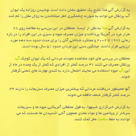
به گزارش آنی غذا نتایج یك تحقیق نشان داده است نوشیدن روزانه یك لیوان
آب پرتقال می تواند به صورت چشمگیری خطر مبتلاشدن به زوال عقل را كم كند.
به گزارش آنی
غذا
به نقل از ایسنا، محققان در این بررسی به مطالعه روی ۲۸
هزار مرد در آمریكا پرداخته و میزان مصرف میوه و سبزی در این افراد را در بازه
زمانی ۱۹۸۶ تا ۲۰۰۲ و عملكرد شناختی آنان را برای مدت حدود سه دهه مورد
ارزیابی قرار دادند. میانگین سنی این مردان حدود ۵۱ سال بوده است.
محققان در بررسی های خود مشاهده نمودند مردانی كه یك لیوان كوچك
آب
پرتقال مصرف می كنند ۴۷ درصد كمتر از افرادی كه كمتر از یك وعده در ماه از
این
آب
میوه استفاده می نمایند احتمال دارد به كندیِ مهارت های ذهنی گرفتار
شوند.
آنها همینطور دریافتند مردانی كه بیشترین میزان مصرف سبزیجات را دارند ۳۴
درصد كمتر گرفتار ضعف حافظه می شوند.
به گزارش خبرگزاری شینهوا، به قول محققان آمریكایی میوه ها و سبزیجات
سرشار از ویتامین ها و مواد مغذی همچون آنتی اكسیدان ها هستند كه می
توانند به حفظ
سلامت
مغز كمك كنند.