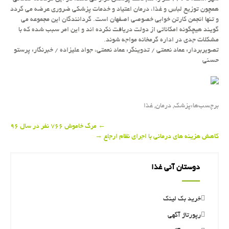
همچون توزیع لباس و غذا، درمان اعتیاد و خدمات پزشكی ضروری عرضه می گردد
و تنها انجمن كارتن خوابی خصوصی اصفهان است. گردانندگان این مجموعه می
گویند هیچگونه امكاناتی از دولت دریافت نكرده اند و این امر سبب شده كه با
مشكلات جدی در اداره گرمخانه مواجه شوند.
تصویربردار: عماد نعمتی / تدوینگر: عماد نعمتی، جواد علیزاده / خبرنگار: پرستو
حسنی
برچسب‌ها:
پزشك
,
درمان
,
غذا
Post
←
مرگ خاموش ۷۶۶ نفر در سال ۹۶
كاهش هزینه های درمانی با اجرای نظام ارجاع
→
navigation
دوستان آنی غذا
خرید بک لینک
رپورتاژ آگهی