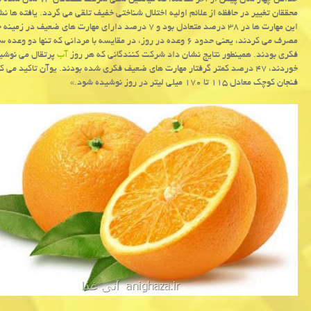
حداقل چهار سال پیش ا
این مهارت ها در ۳۸ درصد متعادل بود و ۷ درصد دارای مه
فكری بودند. همینطور نتایج نشان داد شركت كنندگانی كه هر روز
آب
پرتقال می نوشیدن
خوردند، ۴۷ درصد كمتر گرفتار مهارت های ضعیف فكری شده بودند. یوآن تاكید می كند: «از آنجائیكه
فنجان كوچك معادل ۱۱۵ تا ۱۷۰ میلی لیتر در روز نوشیده شود.»