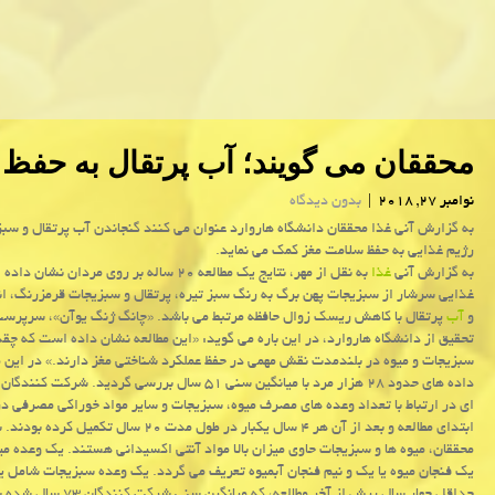
محققان می گویند؛ آب پرتقال به حفظ
نوامبر 27, 2018
|
بدون دیدگاه
به گزارش آنی غذا محققان دانشگاه هاروارد عنوان می كنند گنجاندن آب پرتقال و سب
رژیم غذایی به حفظ سلامت مغز كمك می نماید.
به گزارش آنی
غذا
به نقل از مهر، نتایج یك مطالعه ۲۰ ساله بر روی مردان ن
غذایی سرشار از سبزیجات پهن برگ به رنگ سبز تیره، پرتقال و سبزیجات قرمزرنگ، ان
و
آب
پرتقال با كاهش ریسك زوال حافظه مرتبط می باشد. «چانگ ژنگ یوآن»، سرپرست
تحقیق از دانشگاه هاروارد، در این باره می گوید: «این مطالعه نشان داده است كه چ
سبزیجات و میوه در بلندمدت نقش مهمی در حفظ عملكرد شناختی مغز دارند.» در این م
داده های حدود ۲۸ هزار مرد با میانگین سنی ۵۱ سال بررسی گردید. شرك
ای در ارتباط با تعداد وعده های مصرف میوه، سبزیجات و سایر مواد خوراكی مصرفی در 
ابتدای مطالعه و بعد از آن هر ۴ سال یكبار در طول مدت ۲۰ سال تكمیل كر
محققان، میوه ها و سبزیجات حاوی میزان بالا مواد آنتی اكسیدانی هستند. یك وعده می
یك فنجان میوه یا یك و نیم فنجان آبمیوه تعریف می گردد. یك وعده سبزیجات شامل 