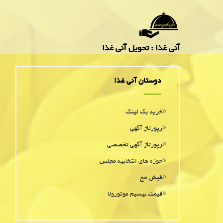
آنی غذا : تحویل آنی غذا
دوستان آنی غذا
خرید بک لینک
رپورتاژ آگهی
رپورتاژ آگهی تخصصی
حوزه های انتخابیه مجلس
فیش حج
قیمت بیسیم موتورولا