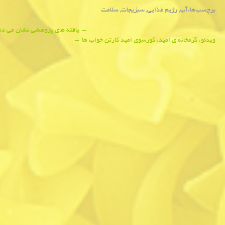
برچسب‌ها:
آب
,
رژیم غذایی
,
سبزیجات
,
سلامت
Post
←
یافته های پژوهشی نشان می دهد
ویدئو، گرمخانه ی امید، كورسوی امید كارتن خواب ها
→
navigation