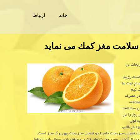
خانه
ارتباط
 سلامت مغز كمك می نماید
زیجات در
شان داده است رژیم
واع توت ها
 تیم
قدر مصرف
طالعه،
ت كنندگان پرسشنامه
روز را در
ده بودند. به قول
وه در قالب
یك فنجان سبزیجات خام یا دو فنجان سبزیجات پهن برگ سبز است.