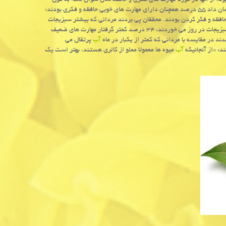
ز آخر مطالعه، كه میانگین سنی شركت كنندگان ۷۳ سال شده بود، از آنها در مورد مهارت های فكری و حافظه شان سوال شد. به قول
محققان تغییر در حافظه از علائم اولیه اختلال شناختی خفیف تلقی می گردد. یافته ها نشان داد ۵۵ درصد همچنان دارای مهارت های خوبی حافظه و فكری بودند؛
ارت های ضعیف در زمینه حافظه و فكر كردن بودند. محققان پی بردند مردانی كه بیشتر سبزیجات
مصرف می كردند، یعنی حدود ۶ وعده در روز، در مقایسه با مردانی كه تنها دو وعده سبزیجات در روز می خوردند، ۳۴ درصد كمتر گرفتار مهارت های ضعیف
د در مقایسه با مردانی كه كمتر از یكبار در ماه
آب
پرتقال می
آب
میوه ها معمولا مملو از كالری هستند، بهتر است یك