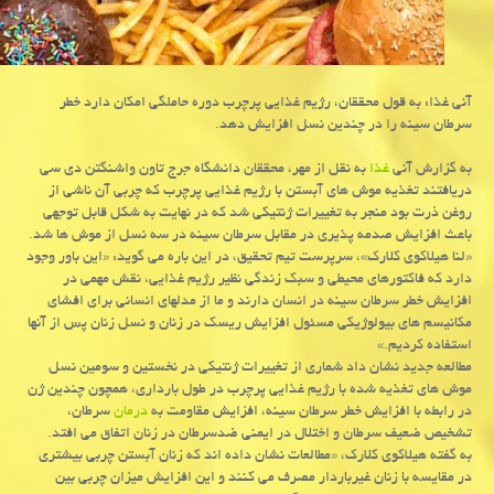
آنی غذا: به قول محققان، رژیم غذایی پرچرب دوره حاملگی امكان دارد خطر
سرطان سینه را در چندین نسل افزایش دهد.
به گزارش آنی
غذا
به نقل از مهر، محققان دانشگاه جرج تاون واشنگتن دی سی
دریافتند تغذیه موش های آبستن با رژیم غذایی پرچرب كه چربی آن ناشی از
روغن ذرت بود منجر به تغییرات ژنتیكی شد كه در نهایت به شكل قابل توجهی
باعث افزایش صدمه پذیری در مقابل سرطان سینه در سه نسل از موش ها شد.
«لنا هیلاكوی كلارك»، سرپرست تیم تحقیق، در این باره می گوید: «این باور وجود
دارد كه فاكتورهای محیطی و سبك زندگی نظیر رژیم غذایی، نقش مهمی در
افزایش خطر سرطان سینه در انسان دارند و ما از مدلهای انسانی برای افشای
مكانیسم های بیولوژیكی مسئول افزایش ریسك در زنان و نسل زنان پس از آنها
استفاده كردیم.»
مطالعه جدید نشان داد شماری از تغییرات ژنتیكی در نخستین و سومین نسل
موش های تغذیه شده با رژیم غذایی پرچرب در طول بارداری، همچون چندین ژن
در رابطه با افزایش خطر سرطان سینه، افزایش مقاومت به
درمان
سرطان،
تشخیص ضعیف سرطان و اختلال در ایمنی ضدسرطان در زنان اتفاق می افتد.
به گفته هیلاكوی كلارك، «مطالعات نشان داده اند كه زنان آبستن چربی بیشتری
در مقایسه با زنان غیرباردار مصرف می كنند و این افزایش میزان چربی بین