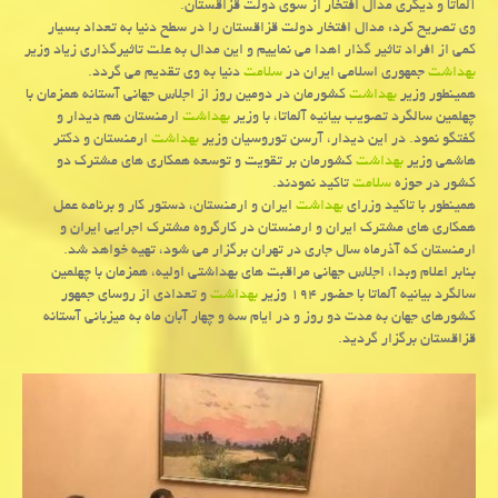
آلماتا و دیگری مدال افتخار از سوی دولت قزاقستان.
وی تصریح كرد: مدال افتخار دولت قزاقستان را در سطح دنیا به تعداد بسیار
كمی از افراد تاثیر گذار اهدا می نماییم و این مدال به علت تاثیرگذاری زیاد وزیر
بهداشت
جمهوری اسلامی ایران در
سلامت
دنیا به وی تقدیم می گردد.
همینطور وزیر
بهداشت
كشورمان در دومین روز از اجلاس جهانی آستانه همزمان با
چهلمین سالگرد تصویب بیانیه آلماتا، با وزیر
بهداشت
ارمنستان هم دیدار و
گفتگو نمود. در این دیدار، آرسن توروسیان وزیر
بهداشت
ارمنستان و دكتر
هاشمی وزیر
بهداشت
كشورمان بر تقویت و توسعه همكاری های مشترك دو
كشور در حوزه
سلامت
تاكید نمودند.
همینطور با تاكید وزرای
بهداشت
ایران و ارمنستان، دستور كار و برنامه عمل
همكاری های مشترك ایران و ارمنستان در كارگروه مشترك اجرایی ایران و
ارمنستان كه آذرماه سال جاری در تهران برگزار می شود، تهیه خواهد شد.
بنابر اعلام وبدا، اجلاس جهانی مراقبت های بهداشتی اولیه، همزمان با چهلمین
سالگرد بیانیه آلماتا با حضور ۱۹۴ وزیر
بهداشت
و تعدادی از روسای جمهور
كشورهای جهان به مدت دو روز و در ایام سه و چهار آبان ماه به میزبانی آستانه
قزاقستان برگزار گردید.