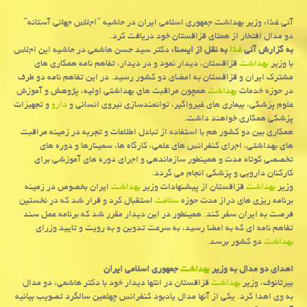
آنی غذا: وزیر بهداشت جمهوری اسلامی ایران در حاشیه ˮاجلاس جهانی آستانهˮ
دو مدال افتخار از همتای قزاقستان خود دریافت كرد.
به گزارش آنی
غذا
به نقل از ایسنا،
دكتر سید حسن هاشمی در حاشیه این اجلاس
با وزیر
بهداشت
قزاقستان، دیدار نمود و در دیدار، تفاهم نامه همكاری های
مشترك ایران و قزاقستان به امضای دو كشور رسید. در این تفاهم نامه دو طرف
در حوزه خدمات
بهداشت
همچون مراقبت های بهداشتی اولیه، پژوهش و آموزش
علوم پزشكی، بیماری های غیرواگیر، توانمندسازی نیروی انسانی و
دارو
و تجهیزات
پزشكی همكاری خواهند داشت.
همكاری بین دو كشور هم با استفاده از تبادل اطلاعات و تجربه در زمینه مراقبت
های بهداشتی، اجرای كنفرانس های علمی، كارگاه ها، سمینارها و دوره های
تخصصی كوتاه مدت و همینطور سازماندهی و اجرای دوره های آموزشی برای
كاركنان دارویی و پزشكی انجام می گردد.
وزیر
بهداشت
قزاقستان از پیشنهادات وزیر
بهداشت
ایران بخصوص در زمینه
برنامه ریزی های دراز مدت حوزه
سلامت
استقبال كرد و قرار شد كه در نخستین
فرصت به ایران سفر كند. همینطور در این دیدار مقرر شد كه برنامه عمل سند
تفاهم نامه ای كه به امضا رسید، به سرعت تدوین و به رویت و تایید وزرای
بهداشت
دو كشور برسد.
اهدای دو مدال به وزیر
بهداشت
جمهوری اسلامی ایران
بیرتانوف، وزیر
بهداشت
قزاقستان در انتها دیدار خود با دكتر هاشمی، دو مدال
به وی اهدا كرد. یكی از آنها مدال یادبود كنفرانس چهلمین سالگرد تصویب بیانیه