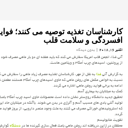
كارشناسان تغذیه توصیه می كنند؛ فواید
افسردگی و سلامت قلب
اکتبر 16, 2018
|
بدون دیدگاه
آنی غذا: انجمن قلب امریكا سفارش می كند كه باید هفته ای دو بار ماهی مصرف شود چ
از پروتئین، اسیدهای چرب اُمگا۳ و ویتامین هاست.
به گزارش آنی
غذا
به نقل از مهر، كارشناسان تغذیه مصرف زیاد ماهی را سفارش می كن
نسبت به خواص مكمل های روغن ماهی كه حاوی اسیدهای چ
ادامه به برخی فواید روغن ماهی اشاره می گردد.
كمك به مبتلایان به بیماری آسم
تحقیق جدید دانشگاه روچستر نشان
تولید آنتی بادی های مسبب آسم و آلرژی در بدن می شوند. باآنكه در مبتلایان حاد این
كه استروئیدهای خوراكی مصرف می كنند به علت وجود عنصر دارویی، از بروز فواید م
گردد.
تقویت متابولیسم
محققان در ژاپن دریافته اند روغن ماهی باعث فعال سازی گیرنده ها در
دستگاه
گوارش 