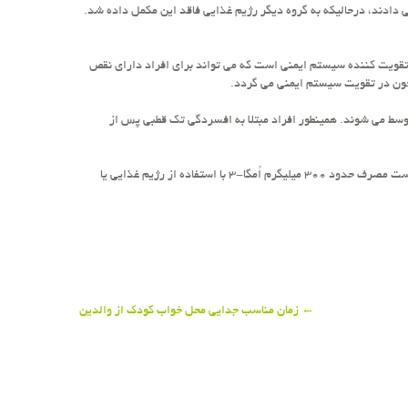
دادند، درحالیكه به گروه دیگر رژیم غذایی فاقد این مكمل داده شد.
روغن ماهی دارای خواص تقویت كننده سیستم ایمنی است كه می تواند برای افراد دارای نقص
خون در تقویت سیستم ایمنی می گردد.
 می شوند. همینطور افراد مبتلا به افسردگی تك قطبی پس از
بهتر قلب مرتبط بوده است، باآنكه مطالعات اخیر نشان داده است مصرف حدود ۳۰۰ میلیگرم اُمگا-۳ با استفاده از رژیم غذایی یا
←
زمان مناسب جدایی محل خواب كودك از والدین