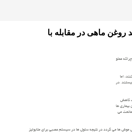
 روغن ماهی در مقابله با
راكه مملو
ند، اما
رب اُمگا۳ هستند مطمئن نیستند. در
 داده است محصولات حاوی اسید چرب اُمگا۳ باعث كاهش
 بیماری ها
مانعت می
موش ها می گردد در نتیجه سلول ها در سیستم عصبی برای متابولیز