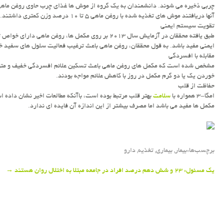
چربی ذخیره می شوند. دانشمندان به یك گروه از موش ها غذای چرب حاوی روغن ماهی 
آنها دریافتند موش های تغذیه شده با روغن ماهی ۵ تا ۱۰ درصد وزن كمتری داشتند.
تقویت سیستم ایمنی
طبق یافته محققان در آزمایش سال ۲۰۱۳ بر روی مكمل ها، 
ایمنی مفید باشد. به قول محققان، روغن ماهی باعث ترغیب فعالیت سلول های سفید 
مقابله با افسردگی
مشخص شده است كه مكمل های روغن ماهی باعث تسكین علائم افسردگی خفیف و متوسط
خوردن یك یا دو گرم مكمل در روز با كاهش علائم مواجه بودند.
حفاظت از قلب
امگا-۳ همواره با
سلامت
مكمل ها مفید می باشد اما مصرف بیشتر از این اندازه آن فایده ای ندارد.
برچسب‌ها:
بیمار
,
بیماری
,
تغذیه
,
دارو
Post
یك مسئول: ۲۳ و شش دهم درصد افراد در جامعه مبتلا به اختلال روان هستند
→
navigation